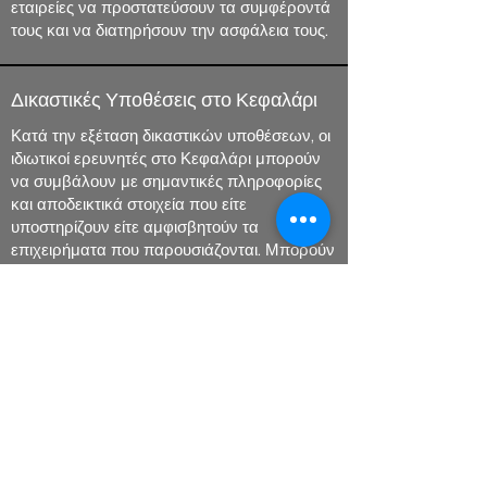
εταιρείες να προστατεύσουν τα συμφέροντά
τους και να διατηρήσουν την ασφάλεια τους.
Δικαστικές Υποθέσεις στο Κεφαλάρι
Κατά την εξέταση δικαστικών υποθέσεων, οι
ιδιωτικοί ερευνητές στο Κεφαλάρι μπορούν
να συμβάλουν με σημαντικές πληροφορίες
και αποδεικτικά στοιχεία που είτε
υποστηρίζουν είτε αμφισβητούν τα
επιχειρήματα που παρουσιάζονται. Μπορούν
να ερευνήσουν το ιστορικό των
εμπλεκόμενων, να βρουν μάρτυρες, ή να
συγκεντρώσουν αποδεικτικά στοιχεία που θα
ενισχύσουν την υπόθεση του πελάτη τους.
Ψηφιακή Έρευνα και
Κυβερνοέγκλημα στο Κεφαλάρι