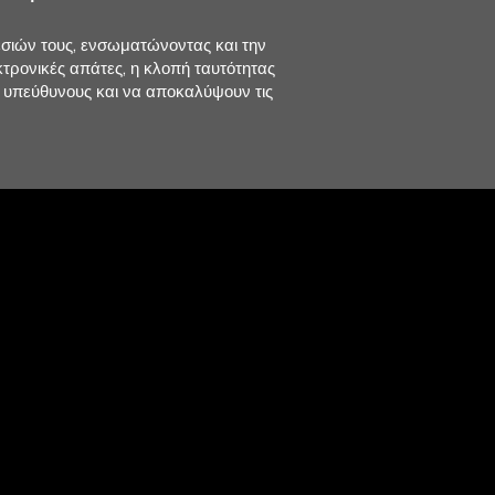
ρεσιών τους, ενσωματώνοντας και την
κτρονικές απάτες, η κλοπή ταυτότητας
ς υπεύθυνους και να αποκαλύψουν τις
λέφωνα Επικοινωνίας:
07484 | 6984337249 |
6838
athina197107@gmail.com
κά γραφεία:
ος Μαραθώνος 95
351
ειτουργίας Γραφείου Ιδιωτικών
ν: