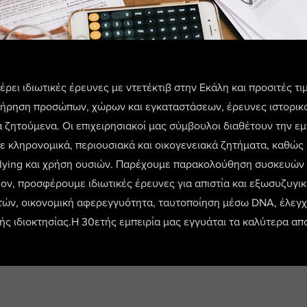
ει ιδιωτικές έρευνες με ντετέκτιβ στην Εκάλη και προσιτές τι
ήρηση προσώπων, χώρων και εγκαταστάσεων, έρευνες ιστορικο
ζητούμενα. Οι επιχειρησιακοί μας σύμβουλοι διαθέτουν την ε
κληρονομικά, περιουσιακά και οικογενειακά ζητήματα, καθώς 
lying και χρήση ουσιών. Παρέχουμε παρακολούθηση συσκευών ε
έον, προσφέρουμε ιδιωτικές έρευνες για απιστία και εξωσυζυγι
τών, οικονομική αφερεγγυότητα, ταυτοποίηση μέσω DNA, έλεγχ
ς ιδιοκτησίας.Η 30ετής εμπειρία μας εγγυάται τα καλύτερα απ