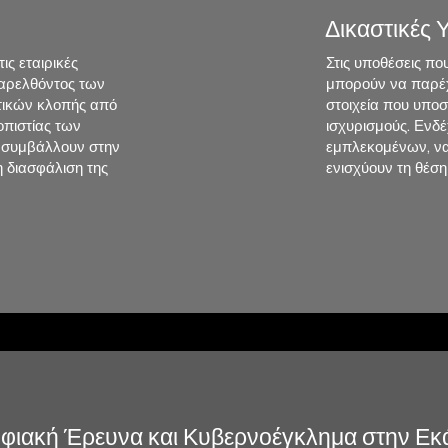
Δικαστικές 
τις εταιρικές
Στις υποθέσεις που
παρελθόντος των
μπορούν να παρέχ
τικών κλοπής από
στοιχεία που υπο
οπιστίας των
ισχυρισμούς. Ενδ
ς συμβάλλουν στην
εμπλεκομένων, να
 διασφάλιση της
ενισχύουν τη θέση
φιακή Έρευνα και Κυβερνοέγκλημα στην Εκ