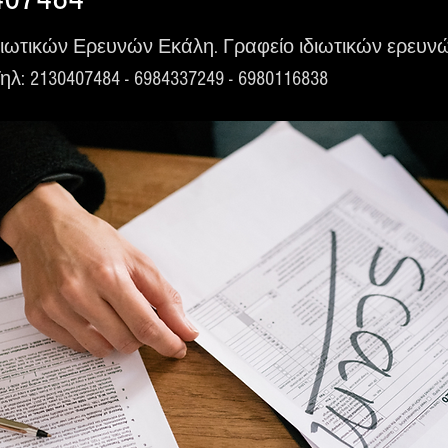
διωτικών Ερευνών Εκάλη. Γραφείο ιδιωτικών ερευνών 
λ: 2130407484 - 6984337249 - 6980116838