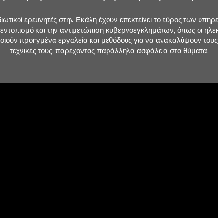
ιδιωτικοί ερευνητές στην Εκάλη έχουν επεκτείνει το εύρος των υπη
 εντοπισμό και την αντιμετώπιση κυβερνοεγκλημάτων, όπως οι ηλε
ιμοποιούν προηγμένα εργαλεία και μεθόδους για να ανακαλύψουν του
τεχνικές τους, παρέχοντας παράλληλα ασφάλεια στα θύματα.
📞 Τη
213.04
698011
Email:
Κεντρι
Λεωφόρ
Τ.Κ: 15
Ώρες λ
Ερευνώ