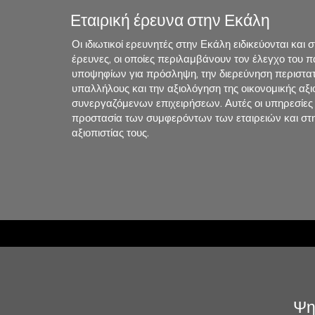
Εταιρική έρευνα στην Εκάλη
Οι ιδιωτικοί ερευνητές στην Εκάλη ειδικεύονται και σ
έρευνες, οι οποίες περιλαμβάνουν τον έλεγχο του 
υποψηφίων για πρόσληψη, την διερεύνηση περιστα
υπαλλήλους και την αξιολόγηση της οικονομικής αξι
συνεργαζόμενων επιχειρήσεων. Αυτές οι υπηρεσίε
προστασία των συμφερόντων των εταιρειών και στη
αξιοπιστίας τους.
Ψη