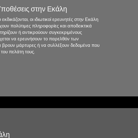
Υποθέσεις στην Εκάλη
 εκδικάζονται, οι ιδιωτικοί ερευνητές στην Εκάλη
ουν πολύτιμες πληροφορίες και αποδεικτικά
στηρίζουν ή αντικρούουν συγκεκριμένους
έχεται να ερευνήσουν το παρελθόν των
 βρουν μάρτυρες ή να συλλέξουν δεδομένα που
 του πελάτη τους.
άλη