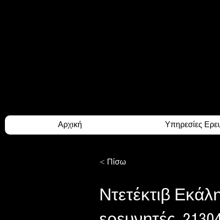
ATHINA PR.INVESTIG
Your Trusty Investigato
Αρχική
Υπηρεσίες Ερε
< Πίσω
Ντετέκτιβ Εκάλη
ερευνητές. 2130