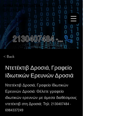
ATHINA PR.INVESTIGATION
- ΓΡΑΦΕΙΑ ΙΔΙΩΤΙΚΩΝ
ΕΡΕΥΝΩΝ
Your Trusty Investigators Detectives in
Greece
2130407484 - 6984337249
< Back
Ντετέκτιβ Δροσιά, Γραφείο
Ιδιωτικών Ερευνών Δροσιά
Ντετέκτιβ Δροσιά, Γραφείο Ιδιωτικών
Ερευνών Δροσιά: Θέλετε γραφείο
ιδιωτικών ερευνών με άμεσα διαθέσιμους
ντετέκτιβ στη Δροσιά; Τηλ:
2130407484
-
6984337249