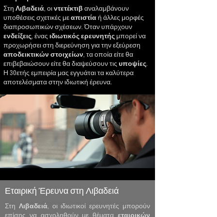
Στη
Λιβαδειά
, οι
ντετέκτιβ
αναλαμβάνουν
υποθέσεις σχετικές με
απιστία
ή άλλες μορφές
διαπροσωπικών σχέσεων. Όταν υπάρχουν
ενδείξεις
, ένας
ιδιωτικός ερευνητής
μπορεί να
προχωρήσει στη διερεύνηση για την εξεύρεση
αποδεικτικών
στοιχείων
, τα οποία είτε θα
επιβεβαιώσουν είτε θα διαψεύσουν τις
υποψίες
.
Η 30ετής εμπειρία μας εγγυάται τα καλύτερα
αποτελέσματα στην ιδιωτική έρευνα.
Εταιρική Έρευνα στη Λιβαδειά
Στη
Λιβαδειά
, οι ιδιωτικοί ερευνητές μπορούν
επίσης να ασχοληθούν με θέματα
εταιρικών