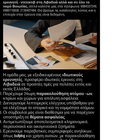
ερευνητή - ντετεκτιβ στη Λιβαδειά αλλά και σε όλο το
νομό Βοιωτίας,
απλά καλέστε μας στα τηλέφωνα:
6984337249
,
6980116838
,
2130407484
. Θα βρούμε τις κατάλληλες λύσεις και η
επιτυχία στην έρευνα σας είναι δεδομένη.
Η ομάδα μας, με εξειδικευμένους
ιδιωτικούς
ερευνητές
, προσφέρει ιδιωτικές έρευνες στη
Λιβαδειά
σε προσιτές τιμές για πελάτες εντός και
εκτός Ελλάδας.
Παρέχουμε 24ωρη
παρακολούθηση ατόμου - ων
,
κτιρίων και χώρων για απόλυτη ασφάλεια.
Διενεργούμε λεπτομερείς ελέγχους υπόβαθρου για
να ελέγξουμε το ιστορικό και τη νομιμότητα ατόμων.
Οι σύμβουλοί μας είναι διαθέσιμοι για να παρέχουν
υποστήριξη σε
θέματα
ασφαλείας
.
Αντιμετωπίζουμε αποτελεσματικά κληρονομικά,
περιουσιακά και οικογενειακά ζητήματα.
Ερευνούμε παραβατικές συμπεριφορές ανηλίκων,
όπως
bullying
και χρήση ουσιών, με παρακολούθηση