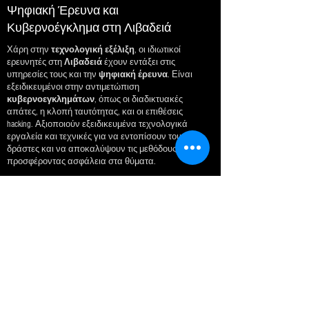
Ψηφιακή Έρευνα και
Κυβερνοέγκλημα στη Λιβαδειά
Χάρη στην
τεχνολογική
εξέλιξη
, οι ιδιωτικοί
ερευνητές στη
Λιβαδειά
έχουν εντάξει στις
υπηρεσίες τους και την
ψηφιακή
έρευνα
. Είναι
εξειδικευμένοι στην αντιμετώπιση
κυβερνοεγκλημάτων
, όπως οι διαδικτυακές
απάτες, η κλοπή ταυτότητας, και οι επιθέσεις
hacking. Αξιοποιούν εξειδικευμένα τεχνολογικά
εργαλεία και τεχνικές για να εντοπίσουν τους
δράστες και να αποκαλύψουν τις μεθόδους τους,
προσφέροντας ασφάλεια στα θύματα.