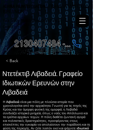
ATHINA PR.INVESTIGATION
- ΓΡΑΦΕΙΑ ΙΔΙΩΤΙΚΩΝ
ΕΡΕΥΝΩΝ
Your Trusty Investigators Detectives in
Greece
2130407484 - 6984337249
< Back
Ντετέκτιβ Λιβαδειά. Γραφείο
Ιδιωτικών Ερευνών στην
Λιβαδειά
Η
Λιβαδειά
είναι μια πόλη με πλούσια ιστορία που
χρονολογείται από την αρχαιότητα. Γνωστή για τις πηγές της
Κρύας και την όμορφη φυσική της ομορφιά, η Λειβαδιά
συνδυάζει ιστορικά μνημεία, όπως ο ναός του Απόλλωνα και
τα ερείπια αρχαίων τειχών. Η πόλη διαθέτει ζωντανή αγορά
και πολιτιστικές δραστηριότητες, προσφέροντας στους
επισκέπτες την ευκαιρία να απολαύσουν την παράδοση και τη
φύση της περιοχής. Αν ζείτε λοιπόν εκεί και ψάχνετε
ιδιωτικό