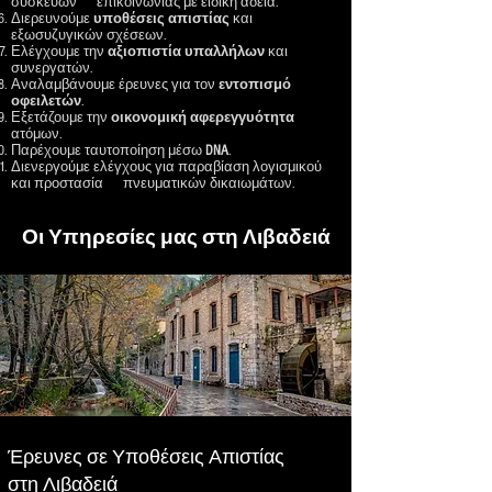
συσκευών επικοινωνίας με ειδική άδεια.
Διερευνούμε
υποθέσεις
απιστίας
και
εξωσυζυγικών σχέσεων.
Ελέγχουμε την
αξιοπιστία
υπαλλήλων
και
συνεργατών.
Αναλαμβάνουμε έρευνες για τον
εντοπισμό
οφειλετών
.
Εξετάζουμε την
οικονομική
αφερεγγυότητα
ατόμων.
Παρέχουμε ταυτοποίηση μέσω
DNA
.
Διενεργούμε ελέγχους για παραβίαση λογισμικού
και προστασία πνευματικών δικαιωμάτων.
Οι Υπηρεσίες μας στη Λιβαδειά
Έρευνες σε Υποθέσεις Απιστίας
στη Λιβαδειά