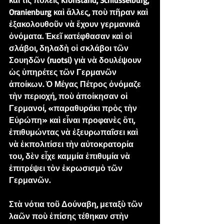
καὶ τὶς πόλεις Kronstand, Schlusselburg, 
Oranienburg καὶ ἄλλες, ποὺ πῆραν καὶ 
ἐξακολουθοῦν νὰ ἔχουν γερμανικὰ 
ὀνόματα. Ἐκεῖ κατέφθασαν καὶ οἱ 
σλάβοι, δηλαδὴ οἱ σκλάβοι τῶν 
Σουηδῶν (ruotsi) γιὰ νὰ δουλέψουν 
ὡς ὑπηρέτες τῶν Γερμανῶν 
ἀποίκων. Ὁ Μέγας Πέτρος ὀνόμαζε 
τὴν περιοχή, ποὺ ἀποίκησαν οἱ 
Γερμανοί, «παραθυράκι πρὸς τὴν 
Εὐρώπη» καὶ εἶναι προφανὲς ὅτι, 
ἐπιθυμώντας νὰ ἐξευρωπαΐσει καὶ 
νὰ ἐκπολιτίσει τὴν αὐτοκρατορία 
του, δὲν εἶχε καμμία ἐπιθυμία νὰ 
ἐπιτρέψει τὸν ἐκρωσισμὸ τῶν 
Γερμανῶν.
Στὰ νότια τοῦ Δούναβη, μεταξὺ τῶν 
λαῶν ποὺ ἐπίσης τέθηκαν στὴν 