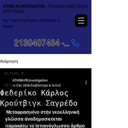
ATHINA PR.INVESTIGATION
- ΓΡΑΦΕΙΑ ΙΔΙΩΤΙΚΩΝ
ΕΡΕΥΝΩΝ
Your Trusty Investigators Detectives in
Greece
2130407484 - 6984337249
Ανάρτηση
All Posts
ATHINA.PR.Investigation
All Posts
14 Οκτ 2018
διαβάστηκε 6 λεπτά
Φεδερίκο Κάρλος
Γενική ενημέρωση
Κρούτβιγκ Σαγρέδο
Συμβουλές για το διαδίκτυο
Μεταφρασμένο στὴν νεοελληνικὴ 
Οικονομικές απάτες
γλῶσσα ἀναδημοσιεύεται 
Έρευνα αγνοούμενου
παρακάτω τὸ ἰσπανόγλωσσο ἄρθρο 