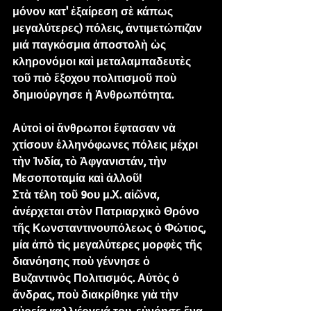
μόνον κατ' ἐξαίρεση σὲ κάπως 
μεγαλύτερες) πόλεις, ἀντιμετώπιζαν 
μιά παγκόσμια ἀποστολὴ ὡς 
κληρονόμοι καὶ μεταλαμπαδευτὲς 
τοῦ πιὸ ἔξοχου πολιτισμοῦ ποὺ 
δημιούργησε ἡ Ἀνθρωπότητα.
Αὐτοὶ οἱ ἄνθρωποι ἔφτασαν νὰ 
χτίσουν ἑλληνόφωνες πόλεις μέχρι 
τὴν Ἰνδία, τὸ Ἀφγανιστάν, τὴν 
Μεσοποταμία καὶ ἀλλοῦ!
Στὰ τέλη τοῦ 9ου μ.Χ. αἰῶνα, 
ἀνέρχεται στὸν Πατριαρχικὸ Θρόνο 
τῆς Κωνσταντινουπόλεως ὁ Φώτιος, 
μία ἀπὸ τὶς μεγαλύτερες μορφὲς τῆς 
διανόησης ποὺ γέννησε ὁ 
Βυζαντινὸς Πολιτισμός. Αὐτὸς ὁ 
ἄνδρας, ποὺ διακρίθηκε γιὰ τὴν 