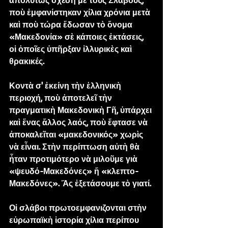
ἀπολύτως σχέση μὲ τοὺς Σλάβους, 
ποὺ ἐμφανίστηκαν χίλια χρόνια μετὰ 
καὶ ποὺ τώρα ἔδωσαν τὸ ὄνομα 
«Μακεδονία» σὲ κάποιες ἐκτάσεις, 
οἱ ὁποῖες ὑπῆρξαν ἰλλυρικὲς καὶ 
θρακικές.
Κοντὰ σ' ἐκείνη τὴν ἑλληνικὴ 
περιοχή, ποὺ ἀποτελεῖ τὴν 
πραγματικὴ Μακεδονικὴ Γῆ, ὑπάρχει 
καὶ ἕνας ἄλλος λαός, ποὺ ἔφτασε νὰ 
ἀποκαλεῖται «μακεδονικός» χωρὶς 
νὰ εἶναι. Στὴν περίπτωση αὐτὴ θὰ 
ἦταν προτιμότερο νὰ μιλοῦμε γιὰ 
«ψευδό-Μακεδόνες» ἤ «κλεπτο-
Μακεδόνες». Ἂς ἐξετάσουμε τὸ γιατί.
Οἱ σλάβοι πρωτοεμφανιζονται στὴν 
εὐρωπαϊκὴ ἱστορία χίλια περίπου 