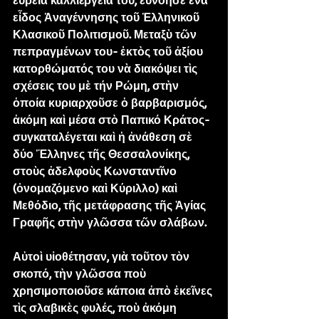
εὐρεία καλλιέργειά του, εὐνόησε ἕνα 
εἶδος Ἀναγέννησης τοῦ Ἑλληνικοῦ 
Κλασικοῦ Πολιτισμοῦ. Μεταξὺ τῶν 
πεπραγμένων του- ἐκτὸς τοῦ ἀξίου 
κατορθώματός του νὰ διακόψει τὶς 
σχέσεις του μὲ τήν Ρώμη, στὴν 
ὁποία κυριαρχοῦσε ὁ βαρβαρισμός, 
ἀκόμη καὶ μέσα στὸ Παπικό Κράτος- 
συγκαταλέγεται καὶ ἡ ἀνάθεση σὲ 
δύο Ἕλληνες τῆς Θεσσαλονίκης, 
στοὺς ἀδελφοὺς Κωνσταντῖνο 
(ὀνομαζόμενο καὶ Κύριλλο) καὶ 
Μεθόδιο, τῆς μετάφρασης τῆς Ἁγίας 
Γραφῆς στὴν γλῶσσα τῶν σλάβων.
Αὐτοὶ υἱοθέτησαν, γιὰ τοῦτον τὸν 
σκοπό, τὴν γλῶσσα ποὺ 
χρησιμοποιοῦσε κάποια ἀπὸ ἐκεῖνες 
τὶς σλαβικὲς φυλές, ποὺ ἀκόμη 