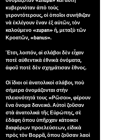
ὀνομαζόταν «zhupa» καὶ αὐτὴ 
κυβερνιόταν ἀπὸ τοὺς 
γεροντότερους, οἱ ὁποῖοι συνήθιζαν 
νὰ ἐκλέγουν ἕναν ἐξ αὐτῶν, τὸν 
καλούμενο «zupan» ἤ, μεταξὺ τῶν 
Κροατῶν, «banus».
Ἔτσι, λοιπόν, oἱ σλάβοι δὲν εἶχαν 
ποτὲ αὐθεντικὰ ἐθνικὰ ὀνόματα, 
ἀφοῦ ποτὲ δὲν σχημάτισαν ἔθνος.
Οἱ ἴδιοι οἱ ἀνατολικοὶ σλάβοι, ποὺ 
σήμερα ὀνομάζονται στὴν 
πλειονότητά τους «Ρῶσοι», φέρουν 
ἕνα ὄνομα δανεικό. Αὐτοὶ ζοῦσαν 
στὰ ἀνατολικά τῆς Εὐρώπης, σὲ 
ἐδάφη ὅπου ὑπῆρχαν κάτοικοι 
διαφόρων προελεύσεων, εἰδικὰ 
πρὸς τὸν Βορρᾶ, ὅπου ζοῦσαν λαοὶ 