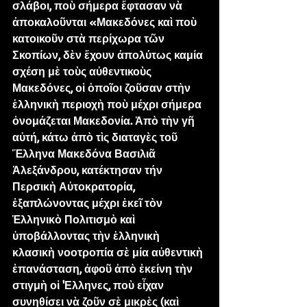
σλάβοι, ποὺ σήμερα ἔφτασαν νὰ 
ἀποκαλοῦνται «Μακεδόνες καὶ ποὺ 
κατοικοῦν στὰ περίχωρα τῶν 
Σκοπίων, δὲν ἔχουν ἀπολύτως καμία 
σχέση μὲ τοὺς αὐθεντικοὺς 
Μακεδόνες, οἱ ὁποῖοι ζοῦσαν στὴν 
ἑλληνικὴ περιοχὴ ποὺ μέχρι σήμερα 
ὀνομάζεται Μακεδονία. Ἀπὸ τὴν γῆ 
αὐτή, κάτω ἀπὸ τὶς διαταγὲς τοῦ 
Ἕλληνα Μακεδόνα Βασιλιᾶ 
Ἀλεξάνδρου, κατέκτησαν τήν 
Περσικὴ Αὐτοκρατορία, 
ἐξαπλώνοντας μέχρι ἐκεῖ τὸν 
Ἑλληνικὸ Πολιτισμὸ καὶ 
ὑποβάλλοντας τὴν ἑλληνικὴ 
κλασικὴ νοοτροπία σὲ μία αὐθεντικὴ 
ἐπανάσταση, ἀφοῦ ἀπὸ ἐκείνη τὴν 
στιγμὴ οἱ 'Ελληνες, ποὺ εἶχαν 
συνηθίσει νὰ ζοῦν σὲ μικρὲς (καὶ 