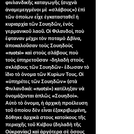
φινλανδικῆς καταγωγῆς (συχνὰ 
ἀναμεμειγμένοι μὲ «σλάβους») ἐπὶ 
τῶν ὁποίων εἶχε ἐγκατασταθεῖ ἡ 
κυριαρχία τῶν Σουηδῶν, ἑνὸς 
γερμανικοῦ λαοῦ. Οἱ Φιλανδοί, ποὺ 
ἔφταναν μέχρι τὸν ποταμὸ Δβίνα, 
ἀποκαλοῦσαν τοὺς Σουηδοὺς 
«ruotsi» καὶ στοὺς σλάβους ποὺ 
τοὺς ὑπηρετοῦσαν -δηλαδὴ στοὺς 
σκλάβους τῶν Σουηδῶν- ἔδωσαν τὸ 
ἴδιο τὸ ὄνομα τῶν Κυρίων Τους. Οἱ 
«ὑπηρέτες τῶν Σουηδῶν» (στὰ 
Φινλανδικά: «ruotsi») κατέληξαν νὰ 
ὀνομάζονται ἁπλῶς «Σουηδοί». 
Αὐτὸ τὸ ὄνομα, ἡ ἀρχικὴ προέλευση 
τοῦ ὁποίου δὲν εἶναι ἐξακριβωμένη, 
δόθηκε ἀρχικὰ στους κατοίκους τῆς 
περιοχῆς τοῦ Κιέβου (δηλαδὴ τῆς 
Οὐκρανίας) καὶ ἀργότερα σὲ ὅσους 