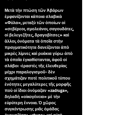
Μετὰ τὴν πτώση τῶν Ἀβάρων 
ἐμφανίζονται κάποια σλαβικὰ 
«Φύλα», μεταξὺ τῶν ὁποίων οἱ 
«σεβέρεοι, σμολεάνοι, σαγουδάτες, 
οἱ βελεγεζῆτες, δραγοβίτσες» καὶ 
ἄλλοι, ὀνόματα τὰ ὁποῖα στὴν 
πραγματικότητα δανείζονται ἀπὸ 
μικρὲς λίμνες καὶ ρυάκια γύρω ἀπὸ 
τὰ ὁποῖα ἐγκαθίστανται, ἀφοῦ οἱ 
σλάβοι -ἐραστὲς τῆς ἐλευθερίας 
μέχρι παραλογισμοῦ- δὲν 
σχημάτιζαν ποτὲ πολιτικοῦ τύπου 
ἑνότητες μεγαλύτερες τῆς μορφῆς 
ποὺ οἱ ἴδιοι ὀνόμαζαν «zadruga», 
δηλαδὴ «οἰκογένεια» μὲ τὴν 
εὐρύτερη ἔννοια. Ὁ χῶρος 
συγκέντρωσης μιᾶς ὁμάδας 