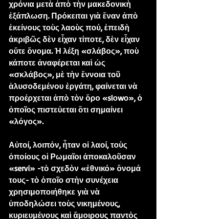
χρόνια μετὰ ἀπὸ τὴν μακεδονικὴ 
ἐξάπλωση. Πρόκειται γιὰ ἕναν ἀπὸ 
ἐκείνους τοὺς λαοὺς πού, ἐπειδὴ 
ἀκριβῶς δὲν εἶχαν τίποτε, δὲν εἶχαν 
οὔτε ὄνομα. Ἡ λέξη «σλάβος», ποὺ 
κάποτε ἀναφέρεται καὶ ὡς 
«σκλάβος», μὲ τὴν ἔννοια τοῦ 
ἁλυσοδεμένου ἐργάτη, φαίνεται νὰ 
προέρχεται ἀπὸ τὸν ὄρο «slοwο», ὁ 
ὁποῖος πιστεύεται ὅτι σημαίνει 
«λόγος».
Αὐτοί, λοιπόν, ἦταν οἱ λαοί, τοὺς 
ὁποίους οἱ Ρωμαῖοι ἀποκαλοῦσαν 
«servi» -τὸ σχεδὸν «ἐθνικό» ὄνομά 
τους- τὸ ὁποῖο στὴν συνέχεια 
χρησιμοποιήθηκε γιὰ νὰ 
ὑποδηλώσει τοὺς νικημένους, 
κυριευμένους καὶ ἄμοιρους παντὸς 