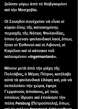
ζοῦσαν γύρω ἀπὸ τὸ Νοβγκορὸντ 
καὶ τὴν Μοσχοβία.
Οἱ Σουηδοὶ συνέχισαν νὰ εἶναι οἱ 
κύριοι ὅλης τῆς κατοικημένης 
περιοχῆς τῆς Νότιας Φινλανδίας, 
ὅπου ἔμεναν φινλανδικοὶ λαοί, ὅπως 
ἦταν οἱ Ἐσθονοὶ καὶ οἱ Λιβονοί, οἱ 
Καρέλιοι καὶ οἱ κάτοικοι τοῦ 
καλουμένου «Ingermanland».
Μόνον μετὰ ἀπὸ τὴν μάχη τῆς 
Πολτάβας, ὁ Μέγας Πέτρος κατέλαβε 
αὐτὰ τὰ φινλανδικὰ ἐδάφη καί, γιὰ νὰ 
ἐκπολιτίσει τὴν χώρα, ἔφερε 
Γερμανοὺς ἀποίκους, μὲ τοὺς 
ὁποίους ἵδρυσε καὶ ἐποίκησε τὴν 
πόλη Persburg (Πετρούπολη), ὅπως 