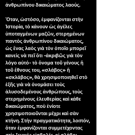
ἀνθρωπίνου δικαιώματος λαούς.
Ὅταν, ὡστόσο, ἐμφανίζονται στὴν 
Ἱστορία, τὸ κάνουν ὡς ἀγέλες 
ὑποταγμένων μαζῶν, στερημένων 
παντὸς ἀνθρωπίνου δικαιώματος, 
ὡς ἕνας λαὸς γιὰ τὸν ὁποῖο μπορεῖ 
κανεὶς νὰ πεῖ ὅτι -ἀκριβῶς γιὰ τὸν 
λόγο αὐτό- τὸ ὄνομα τοῦ γένους ἤ 
τοῦ ἔθνους του, «σλάβος» ἤ 
«σκλάβος», θὰ χρησιμοποιηθεῖ στὸ 
ἑξῆς γιὰ νὰ ὀνομάσει τοὺς 
ἁλυσοδεμένους ἀνθρώπους, τοὺς 
στερημένους ἐλευθερίας καὶ κάθε 
δικαιώματος, ποὺ ἐνίοτε 
χρησιμοποιοῦνται μέχρι καὶ σὰν 
κτήνη. Στὴν πραγματικότητα, λοιπόν, 
ὅταν ἐμφανίζονται συμμετέχοντας 