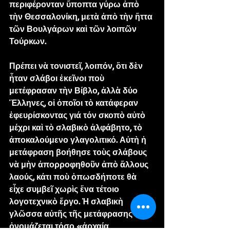
περιφέρονταν ὕποπτα γύρω ἀπὸ 
τὴν Θεσσαλονίκη, μετὰ ἀπὸ τὴν ἥττα 
τῶν Βουλγάρων καὶ τῶν λοιπῶν 
Τούρκων.
Πρέπει νὰ τονιστεῖ, λοιπόν, ὅτι δὲν 
ἦταν σλάβοι ἐκεῖνοι ποὺ 
μετέφρασαν τὴν Βίβλο, ἀλλὰ δύο 
Ἕλληνες, οἱ ὁποῖοι τὸ κατάφεραν 
ἐφευρίσκοντας γιά τόν σκοπὸ αὐτὸ 
μέχρι καὶ τὸ σλαβικὸ ἀλφάβητο, τὸ 
ἀποκαλούμενο γλαγολιτικό. Αὐτὴ ἡ 
μετάφραση βοήθησε τοὺς σλάβους 
νὰ μὴν ἀπορροφηθοῦν ἀπὸ ἄλλους 
λαούς, κάτι ποὺ ὁπωσδήποτε θὰ 
εἶχε συμβεῖ χωρὶς ἕνα τέτοιο 
λογοτεχνικὸ ἔργο. Ἡ σλαβικὴ 
γλῶσσα αὐτῆς τῆς μετάφρασης 
ὀνομάζεται τόσο «ἀρχαία 