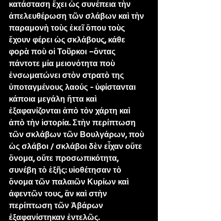
κατάσταση ἔχει ὡς συνέπεια τὴν 
ἀπελευθέρωση τῶν σλάβων καὶ τὴν 
παραμονὴ τοὺς ἐκεῖ ὅπου τοὺς 
ἔχουν φέρει ὡς σκλάβους, κάθε 
φορὰ ποὺ οἱ Τοῦρκοι –ὄντας 
πάντοτε μία μειονότητα ποὺ 
ἐνσωματώνει στὸν στρατὸ της 
ὑποταγμένους λαούς - ὑφίστανται 
κάποια μεγάλη ἥττα καὶ 
ἐξαφανίζονται ἀπὸ τὸν χάρτη καὶ 
ἀπὸ τὴν ἱστορία. Στὴν περίπτωση 
τῶν σκλάβων τῶν Βουλγάρων, ποὺ 
ὡς σλάβοι / σκλάβοι δὲν εἶχαν οὔτε 
ὄνομα, οὔτε προσωπικότητα, 
συνέβη τὸ ἑξῆς: υἱοθέτησαν τὸ 
ὄνομα τῶν παλαιῶν Κυρίων καὶ 
ἀφεντῶν τους, ἂν καὶ στὴν 
περίπτωση τῶν Ἀβάρων 
ἐξαφανίστηκαν ἐντελῶς.