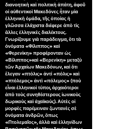
διανοητικὴ καὶ πολιτικὴ ἀπάτη, ἀφοῦ 
οἱ αὐθεντικοὶ Μακεδόνες ἦταν μία 
ἑλληνικὴ ὁμάδα, τῆς ὁποίας ἡ 
γλῶσσα ἐλάχιστα διέφερε ἀπὸ τὶς 
ἄλλες ἑλληνικὲς διαλέκτους. 
Γνωρίζουμε γιὰ παράδειγμα, ὅτι τὰ 
ὀνόματα «Φίλιππος» καὶ 
«Φερενίκη» προφέρονταν ὡς 
«Βίλιππος»καὶ «Βερενίκη» μεταξὺ 
τῶν Ἀρχαίων Μακεδόνων, καὶ ὅτι 
ἔλεγαν «πτόλις» ἀντί «πόλις» καὶ 
«πτόλεμος» ἀντὶ «πόλεμος» (ποὺ 
εἶναι ἑλληνικοὶ τύποι, ἀρχαιότεροι 
ἀπὸ τοὺς συνηθέστερους ἰωνικοὺς 
δωρικοὺς καὶ ἀχαϊκούς). Αὐτὲς οἱ 
μορφὲς παρέμειναν ζωντανὲς σὲ 
ὀνόματα ἀνδρῶν, ὅπως 
«Πτολεμαῖος», ἀλλὰ καὶ ἑλληνίδων 