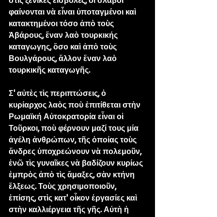
στὶς ξενικὲς εἰσβολές, οἱ σλάβοι 
φαίνονται νὰ εἶναι ὑποταγμένοι καὶ 
κατακτημένοι τόσο ἀπὸ τοὺς 
Ἀβάρους, ἕναν λαὸ τουρκικής 
καταγωγης, ὅσο καὶ ἀπὸ τοὺς 
Βουλγάρους, ἄλλον ἕναν λαὸ 
τουρκικῆς καταγωγῆς.
Σ' αὐτὲς τὶς περιπτώσεις, ὁ 
κυρίαρχος λαὸς ποὺ ἐπιτίθεται στὴν 
Ρωμαϊκή Αὐτοκρατορία εἶναι οἱ 
Τοῦρκοι, ποὺ φέρνουν μαζί τους μία 
ἀγέλη ἀνθρώπων, τῆς ὁποίας τοὺς 
ἄνδρες ὑποχρεώνουν νὰ πολεμοῦν, 
ἐνῶ τὶς γυναῖκες νὰ βαδίζουν κυρίως 
ἐμπρὸς ἀπὸ τὶς ἅμαξες, σὰν κτήνη 
ἕλξεως. Τοὺς χρησιμοποιοῦν, 
ἐπίσης, στὶς κατ' οἶκον ἐργασίες καὶ 
στὴν καλλιέργεια τῆς γῆς. Αὐτὴ ἡ 