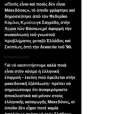
«Ποιὸς εἶναι καὶ ποιὸς δὲν εἶναι 
Έρευνα
Μακεδόνας», τὸ ὁποῖο γράφτηκε καὶ 
Απιστία
δημοσιεύτηκε ἀπὸ τὸν Φεδερῖκο 
Δικαστικές Υποθέσεις
Κάρλος Κρούτοιγκ Σαγρέδο, στὴν 
Χώρα τῶν Βάσκων,μὲ ἀφορμὴ τὴν 
Stalking
ανακοίνωση τοῦ γνωστοῦ 
Εκφοβισμός
προβλήματος μεταξὺ Ἑλλάδος καὶ 
Σκοπίων, ἀπό τὴν δεκαετία τοῦ '90.
Προστασία Ανηλίκων
Εταιρική έρευνα
Γιὰ νὰ κατανοήσουμε καλὰ ποιὰ 
Υποθέσεις Ναρκωτικών
εἶναι στὸν κόσμο ἡ ἑλληνικὴ 
Οικογενειακές υποθέσεις
ἐπιρροὴ - ἐκείνη ποὺ ὀφείλεται στὴν 
μακεδονικὴ ἐξάπλωση- πρέπει νὰ 
σημειώσουμε ὅτι ἀναφερόμαστε 
ἀποκλειστικὰ καὶ μόνον στοὺς 
ἑλληνικῆς καταγωγῆς Μακεδόνες, οἱ 
ὁποῖοι δὲν εἶχαν ποτὲ καμία 