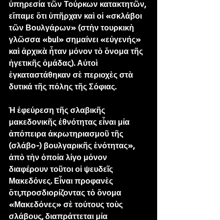
ὑπηρεσία τῶν Τούρκων κατακτητῶν, 
εἴπαμε ὅτι ὑπῆρχαν καὶ οἱ «σκλάβοι 
τῶν Βουλγάρων» (στὴν τουρκικὴ 
γλῶσσα «bul» σημαίνει «εὐγενής» 
καὶ ἀρχικὰ ἦταν μόνον τὸ ὄνομα τῆς 
ἡγετικῆς ὁμάδας). Αὐτοὶ 
ἐγκαταστάθηκαν σὲ περιοχὲς στὰ 
δυτικά τῆς πόλης τῆς Σόφιας.
Ἡ ἐφεύρεση τῆς σλαβικῆς 
μακεδονικῆς ἐθνότητας εἶναι μία 
ἀπόπειρα ἀκρωτηριασμοῦ τῆς 
(σλάβο-) βουλγαρικῆς ἑνότητας», 
ἀπὸ τὴν ὁποία λίγο μόνον 
διαφέρουν τοῦτοι οἱ ψευδεῖς 
Μακεδόνες. Εἶναι προφανὲς 
ὅτι,προσδιορίζοντας τὸ ὄνομα 
«Μακεδόνες» σὲ τούτους τοὺς 
σλάβους, διαπράττεται μία 