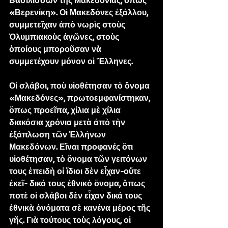
Βασιλισσῶν τῆς Μακεδονίας, ὅπως 
«Βερενίκη». Οἱ Μακεδόνες ἐξάλλου, 
συμμετεῖχαν ἀπὸ νωρὶς στοὺς 
Ὀλυμπιακοὺς ἀγῶνες, στοὺς 
ὁποίους μποροῦσαν νὰ 
συμμετέχουν μόνον οἱ Ἕλληνες.
Οἱ σλάβοι, ποὺ υἱοθέτησαν τὸ ὄνομα 
«Μακεδόνες», πρωτοεμφανίστηκαν, 
ὅπως προεῖπα, χίλια μὲ χίλια 
διακόσια χρόνια μετὰ ἀπὸ τὴν 
ἐξάπλωση τῶν Ἑλλήνων 
Μακεδόνων. Εἴναι προφανές ὅτι 
υἱοθέτησαν, τὸ ὄνομα τῶν γειτόνων 
τους ἐπειδὴ οἱ ἴδιοι δὲν εἶχαν-οὔτε 
ἐκεῖ- δικό τους ἐθνικὸ ὄνομα, ὅπως 
ποτὲ οἱ σλάβοι δὲν εἶχαν δικά τους 
ἐθνικὰ ὀνόματα σὲ κανένα μέρος τῆς 
γῆς. Γιὰ τούτους τοὺς λόγους, οἱ 