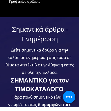
Γράψτε ένα σχόλιο...
Νιώθετε ότι σας
Ανίχνευση
Παρακολουθούν;
Αγνοούμενων:
Ιδιωτική Έρευνα και
Ρόλος του Ντ
Αντιπαρακολούθηση
στην Αποτελε
από Επαγγελματία
Έρευνα
Σημαντικά άρθρα -
Ντετέκτιβ
Ενημέρωση
Δείτε σημαντικά άρθρα για την
καλύτερη ενημέρωσή σας τόσο σε
θέματα ντετέκτιβ στην Αθήνα ή εκτός
σε όλη την Ελλάδα.
ΣΗΜΑΝΤΙΚΟ για τον
ΤΙΜΟΚΑΤΑΛΟΓΟ
:
Πάρα πολύ σημαντικό είναι να
γνωρίζετε
πώς διαμορφώνεται
ο