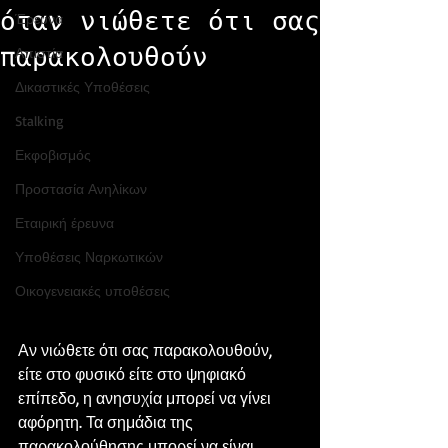
όταν νιώθετε ότι σας
Έρευνα
Απιστία
παρακολουθούν
Δικαστικές Υποθέσεις
Stalking
Εκφοβισμός
Προστασία Ανηλίκων
Εταιρική έρευνα
Υποθέσεις Ναρκωτικών
Οικογενειακές υποθέσεις
Αν νιώθετε ότι σας παρακολουθούν, 
είτε στο φυσικό είτε στο ψηφιακό 
επίπεδο, η ανησυχία μπορεί να γίνει 
αφόρητη. Τα σημάδια της 
παρακολούθησης μπορεί να είναι 