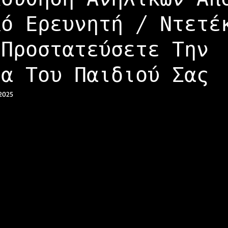
κό Ερευνητή / Ντετέ
 Προστατεύσετε Την
ια Του Παιδιού Σας
2025