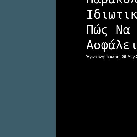
Ιδιωτι
Οικογενειακές υποθέσεις
Πώς Να
Ασφάλε
Έγινε ενημέρωση:
26 Αυγ 