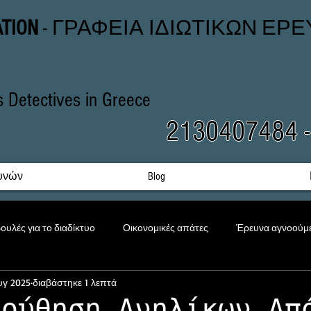
ATION
- ΓΡΑΦΕΙΑ ΙΔΙΩΤΙΚΩΝ ΕΡ
rs Detectives in Greece
2130407484 
υνών
Blog
ουλές για το διαδίκτυο
Οικονομικές απάτες
Έρευνα αγνοούμ
υγ 2025
διαβάστηκε 1 λεπτά
Εκφοβισμός
Προστασία Ανηλίκων
Εταιρική έρευνα
λούθηση Ανηλίκων Απ