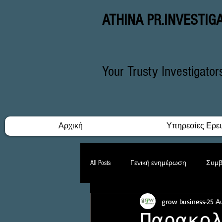
ATHINA PR.INVESTIG
Your Trusty Investigato
Αρχική
Υπηρεσίες Ερε
All Posts
Γενική ενημέρωση
Συμβ
grow business
25 Α
Δικαστικές Υποθέσεις
Stalking
Παρακο