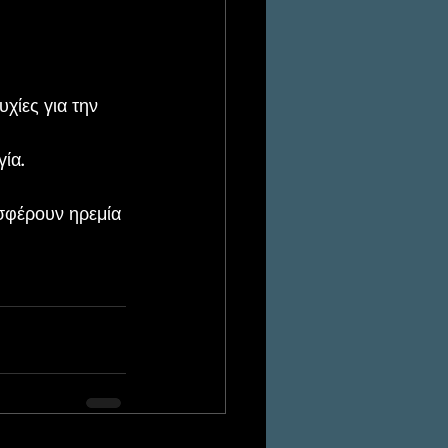
χίες για την 
ία.
σφέρουν ηρεμία 