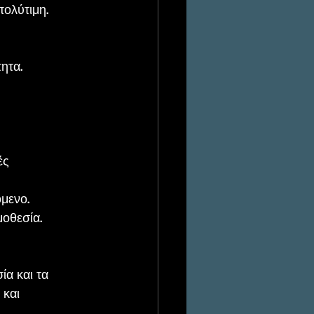
πολύτιμη.
ητα.
ές 
μενο.
μοθεσία.
α και τα 
 και 