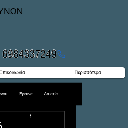
ΕΥΝΩΝ
- 6984337249
Επικοινωνία
Περισσότερα
ενου
Έρευνα
Απιστία
Υποθέσεις Ναρκωτικών
ό