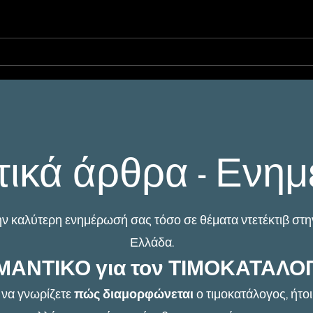
Ιδιωτική Έρευνα για
Ενδ
Κλοπή: Συλλογή
Εκφ
Αποδεικτικών
Ντε
Στοιχείων και
το 
Ανίχνευση Υπόπτων
Προ
(Ντετέκτιβ στην
Αθήνα)
τικά άρθρα - Ενη
ην καλύτερη ενημέρωσή σας τόσο σε θέματα ντετέκτιβ στη
Ελλάδα.
ΜΑΝΤΙΚΟ για τον ΤΙΜΟΚΑΤΑΛΟ
 να γνωρίζετε
πώς διαμορφώνεται
ο τιμοκατάλογος, ήτο