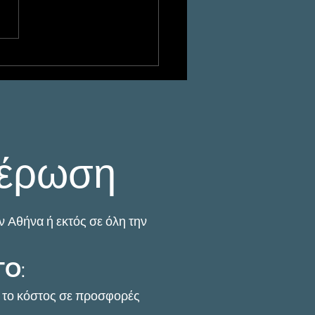
οσχολική Βία και
οβισμός: Πώς ένας
τέκτιβ Αποκαλύπτει
Bullying και
στατεύει τα Παιδιά
μέρωση
ν Αθήνα ή εκτός σε όλη την
ΓΟ
:
ι το κόστος σε προσφορές