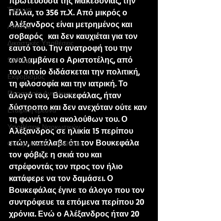
πρωτεύουσα της Μακεδονίας, την 
Έρευνα
Πέλλα, το 356 π.Χ. Από μικρός ο 
Αλέξανδρος είναι μετρημένος και 
Απιστία
σοβαρός  και δεν καυχιέται για τον 
Δικαστικές Υποθέσεις
εαυτό του. Την ανατροφή του την 
αναλαμβάνει ο Αριστοτέλης, από 
Stalking
τον οποίο διδάσκεται την πολιτική, 
Εκφοβισμός
τη φιλοσοφία και την ιατρική. Το 
Προστασία Ανηλίκων
άλογό του,  Βουκεφάλας, ήταν 
δύστροπο και δεν ανεχόταν ούτε καν 
Εταιρική έρευνα
τη φωνή των ακολούθων του. Ο 
Υποθέσεις Ναρκωτικών
Αλέξανδρος σε ηλικία 15 περίπου 
ετών, κατάλαβε ότι τον Βουκεφάλα 
Οικογενειακές υποθέσεις
τον φόβιζε η σκιά του και 
στρέφοντάς τον προς τον ήλιο 
κατάφερε να τον δαμάσει. Ο 
Βουκεφάλας έγινε το άλογο που τον 
συντρόφευε τα επόμενα περίπου 20 
χρόνια. Ενώ ο Αλέξανδρος ήταν 20 