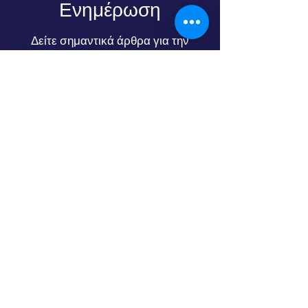
Ενημέρωση
Δείτε σημαντικά άρθρα για την
καλύτερη ενημέρωσή σας τόσο σε
θέματα ντετέκτιβ στην Αθήνα ή εκτός
σε όλη την Ελλάδα.
ΣΗΜΑΝΤΙΚΟ για τον
ΤΙΜΟΚΑΤΑΛΟΓΟ
:
Πάρα πολύ σημαντικό είναι να
γνωρίζετε
πώς διαμορφώνεται
ο
τιμοκατάλογος, ήτοι το κόστος σε
προσφορές αλλά και οι
τιμές
ντετέκτιβ
των γραφείων μας.