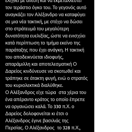
ελιχθεί με άνεση και να εκμεταλλευτεί 
τον τεράστιο όγκο του. Το γεγονός αυτό 
αναγκάζει τον Αλέξανδρο να καταφύγει 
σε μια νέα τακτική, με στόχο να δώσει 
στο στράτευμά του μεγαλύτερη 
δυνατότητα ευελιξίας, ώστε να ενισχύει 
κατά περίπτωση το τμήμα εκείνο της 
παράταξης που έχει ανάγκη. Η τακτική 
του αποδεικνύεται ιδιοφυής, 
απαράμιλλη και αποτελεσματική Ο 
Δαρείος κινδύνευσε να σκοτωθεί και 
τράπηκε σε άτακτη φυγή, ενώ ο στρατός 
του κυριολεκτικά διαλύθηκε.
Ο Αλέξανδρος είχε τώρα  στα χέρια του 
ένα απέραντο κράτος το οποίο έπρεπε 
να οργανώσει καλά. Το 330 π.Χ. ο 
Δαρείος δολοφονείται κι έτσι ο 
Αλέξανδρος έγινε βασιλιάς της 
Περσίας. Ο Αλέξανδρος  το 328 π.Χ., 