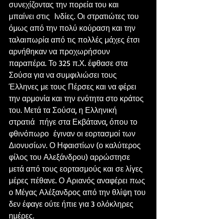
συνεχίζοντας την πορεία του και 
μπαίνει στις  Ινδίες. Οι στρατιώτες του 
όμως από την πολύ κούραση και την 
ταλαιπωρία από τις πολλές μάχες έτσι 
αρνήθηκαν να προχωρήσουν 
παραπέρα. Το 325 π.Χ. έφθασε στα 
Σούσα για να συμφιλιώσει τους 
Έλληνες με τους Πέρσες και να φέρει 
την αρμονία και την ενότητα στο κράτος 
του. Μετά τα Σούσα, η Ελληνική 
στρατιά  πήγε στα Εκβάτανα, όπου το 
φθινόπωρο  έγιναν οι εορτασμοί των 
Διονυσίων. Ο Ηφαιστίων (ο καλύτερος 
φίλος του Αλεξάνδρου) αρρώστησε 
μετά από τους εορτασμούς και σε λίγες 
μέρες πέθανε. Ο Αριανός αναφέρει πως 
ο Μέγας Αλέξανδρος από την θλίψη του 
δεν έφαγε ούτε ήπιε για 3 ολόκληρες 
ημέρες.