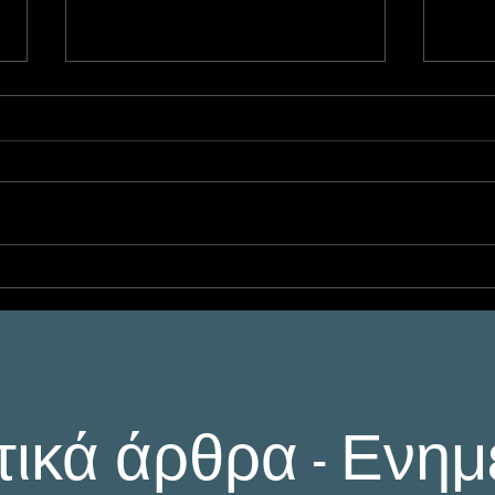
Προστασία από
Διε
Οικονομικές Απάτες με
Επι
τη Βοήθεια Ντετέκτιβ
Αθέ
στην Αθήνα και σε Όλη
- Ε
την Ελλάδα
Έρε
τικά άρθρα - Ενη