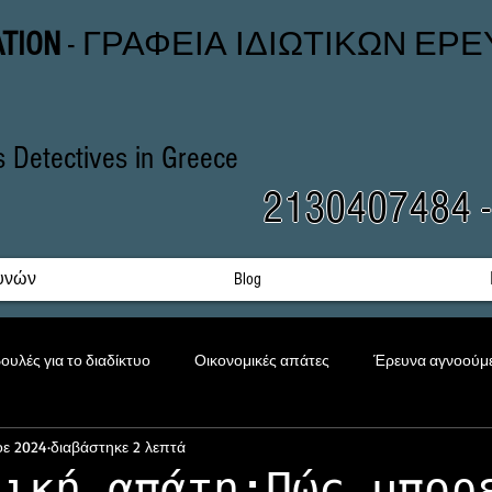
ATION
- ΓΡΑΦΕΙΑ ΙΔΙΩΤΙΚΩΝ ΕΡ
rs Detectives in Greece
2130407484 
υνών
Blog
ουλές για το διαδίκτυο
Οικονομικές απάτες
Έρευνα αγνοούμ
οε 2024
διαβάστηκε 2 λεπτά
Εκφοβισμός
Προστασία Ανηλίκων
Εταιρική έρευνα
μική απάτη;Πώς μπορ