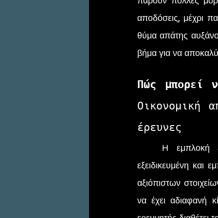
πάρουν πολλές μορφ
αποδόσεις, μέχρι πα
θύμα απάτης αυξάνον
βήμα για να αποκαλύψ
Πώς μπορεί ν
Οικονομική α
έρευνες 
	Η εμπλοκή ενός ιδιωτικού ερευνητή στην οικονομική διερεύνηση προσφέρει 
εξειδικευμένη και 
αξιόπιστων στοιχείω
να έχει αδιαφανή κ
ερευνητής διαθέτει τ