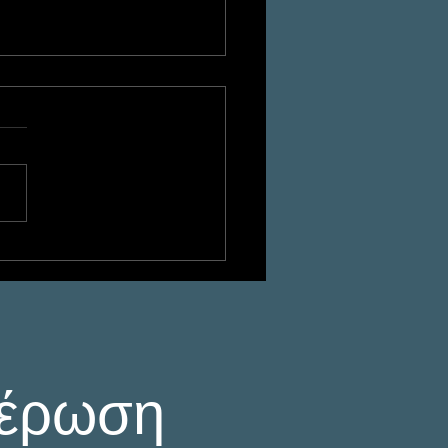
ρεύνηση
χειρηματικού
μιτου Ανταγωνισμού
πιχειρηματική
υνα Ντετέκτιβ
μέρωση