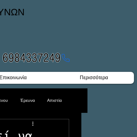
ΕΥΝΩΝ
- 6984337249
Επικοινωνία
Περισσότερα
ενου
Έρευνα
Απιστία
Υποθέσεις Ναρκωτικών
εί να