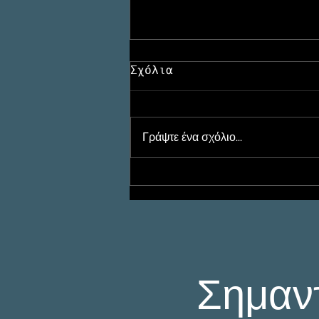
Σχόλια
Γράψτε ένα σχόλιο...
Ιδιωτική Έρευνα για
Κλοπή: Συλλογή
Αποδεικτικών
Στοιχείων και
Ανίχνευση Υπόπτων
(Ντετέκτιβ στην
Αθήνα)
Σημαν