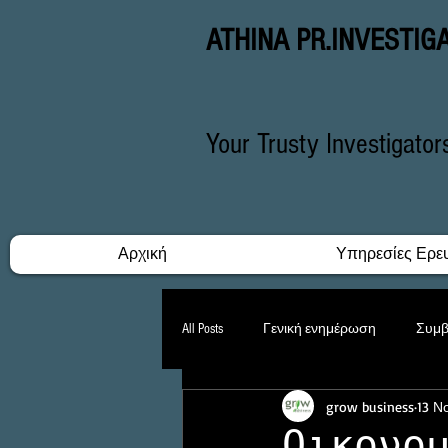
ATHINA PR.INVESTIG
Your Trusty Investigato
Αρχική
Υπηρεσίες Ερε
All Posts
Γενική ενημέρωση
Συμβ
grow business
13 Ν
Δικαστικές Υποθέσεις
Stalking
Οικονο