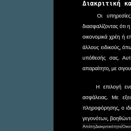
Διακριτική κ
	Οι υπηρεσίες ενός ιδιωτικού ερευνητή παρέχονται με απόλυτη διακριτικότητα, 
διασφαλίζοντας ότι η 
οικονομικά χρέη ή επ
άλλους ειδικούς, όπ
υπόθεσής σας. Αυτό
απαραίτητο, με σιγου
	Η επιλογή ενός ιδιωτικού ερευνητή δεν είναι μόνο θέμα έρευνας αλλά και θέμα 
ασφάλειας. Με εξε
πληροφόρησης, ο ιδι
γεγονότων, βοηθώντα
Απάτη
Διακριτικότητα
Οικο