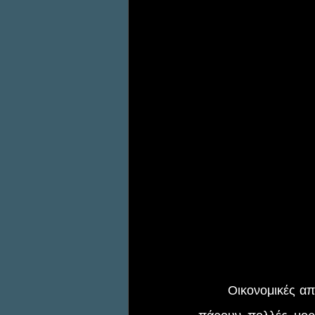
	Οικονομικές απάτες μπορεί να συμβούν στους πιο απροσδόκητους ανθρώπους και να 