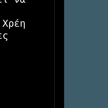
 Χρέη
ες