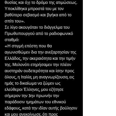
θυσίας και όχι το δρόμο της ατιμώσεως. 
Υποκλίθηκα μπροστά του με τον 
βαθύτερο σεβασμό και βγήκα από το 
σπίτι του».
Σε λίγο ακουγόταν το διάγγελμα του 
Πρωθυπουργού από το ραδιοφωνικό 
σταθμό:
«Η στιγμή επέστη που θα 
αγωνισθώμεν δια την ανεξαρτησίαν της 
Ελλάδος, την ακεραιότητα και την τιμήν 
της. Μολονότι ετηρήσαμεν την πλέον 
αυστηράν ουδετερότητα και ίσην προς 
όλους, η Ιταλία, μη αναγνωρίζουσα, εις 
ημάς το δικαίωμα να ζώμεν ως 
ελεύθεροι Έλληνες, μου εζήτησε 
σήμερον την 3ην πρωινήν την 
παράδοσιν τμημάτων του εθνικού 
εδάφους, κατά την ιδίαν αυτής βούλησιν 
και μου ανεκοίνωσε, ότι προς 