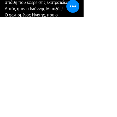
σπάθη που έφερε στις εκστρατείες. 
Αυτός ήταν ο Ιωάννης Μεταξάς!
Ο φωτισμένος Ηγέτης, που ο 
αμερόληπτος κριτής θα τον κατατάξει 
στις μεγάλες μορφές του Έθνους. Είναι 
αυτός που προετοίμασε σχολαστικά την 
Ελλάδα για να αντιμετωπίσει δύο 
«Αυτοκρατορίες» και βροντοφώνησε 
εκ μέρους όλου του Ελληνικού Λαού το 
ΟΧΙ. Τέλος, είναι εκείνος που εκτίμησε 
σωστά την κατάσταση και προσπάθησε 
να αποτρέψει την τέλεση του 
μεγαλύτερου εθνικού σφάλματος, της 
Μικρασιατικής Εκστρατείας που 
επιτάχυνε τον εθνικό ξεριζωμό, 
δημιούργησε χιλιάδες θύματα, και 
τέτοια δυστυχία τόσων και τόσων 
ομογενών μας.