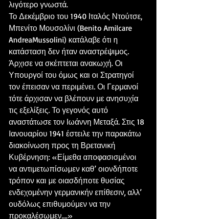
λιγότερο γνωστά.
Το Δεκέμβριο του 1940 Ιταλός Ντούτσε, 
Μπενίτο Μουσολίνι (Benito Amilcare 
AndreaMussolini) κατάλαβε ότι η 
κατάσταση δεν ήταν αναστρέψιμος. 
Άρχισε να σκέπτεται ανακωχή. Οι 
Υπουργοί του όμως και οι Στρατηγοί 
τον έπεισαν να περιμένει. Οι Γερμανοί 
τότε άρχισαν να βλέπουν με ανησυχία 
τις εξελίξεις. Το γεγονός αυτό 
αναστάτωσε τον Ιωάννη Μεταξά. Στις 18 
Ιανουαρίου 1941 έστειλε την παρακάτω 
διακοίνωση προς τη Βρετανική 
Κυβέρνηση: «Είμεθα αποφασισμένοι 
να αντιμετωπίσωμεν καθ’ οιονδήποτε 
τρόπον και με οιασδήποτε θυσίας 
ενδεχομένην γερμανικήν επίθεσιν, αλλ’ 
ουδόλως επιθυμούμεν να την 
προκαλέσωμεν….»