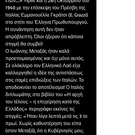
ετών….» Ήρθε και η 28η Οκτωβρίου του 
1940 με την επίσκεψη του Πρέσβη της 
Ιταλίας Εμμανουέλλε Γκράτσι (E. Grazzi) 
στο σπίτι του Έλληνα Πρωθυπουργού. 
Η συνάντηση αυτή δεν ήταν 
απρόβλεπτη. Όλοι ήξεραν ότι κάποια 
στιγμή θα συμβεί!
Ο Ιωάννης Μεταξάς ήταν καλά 
προετοιμασμένος και όχι μόνο αυτός. 
Σε ολόκληρο τον Ελληνικό Λαό είχε 
καλλιεργηθεί η ιδέα της αντιστάσεως 
στις ιταμές επιδιώξεις των Ιταλών. Το 
αποδεικνύει το αποτέλεσμα! Ο Ιταλός 
διπλωμάτης στο βιβλίο του «Η αρχή 
του τέλους – η επιχείρηση κατά της 
Ελλάδος» περιγράφει εκείνες τις 
στιγμές: «Ήταν λίγα λεπτά μετά τις 3 το 
πρωί. Χωρίς καθυστέρηση του είπα 
(στον Μεταξά), ότι η Κυβέρνησίς μου, 