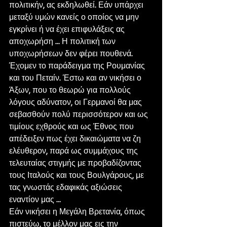
πολιτικήν, ας εκδηλωθεί. Εάν υπάρχει 
μεταξύ υμών κανείς ο οποίος να μην 
εγκρίνει ή να έχει επιφυλάξεις ας 
αποχωρήση … Η πολιτική των 
υποχωρήσεων δεν φέρει πουθενά. 
Έχομεν το παράδειγμα της Ρουμανίας 
και του Πεταίν. Έστω και αν νικήσει ο 
Άξων, που το θεωρώ για πολλούς 
λόγους αδύνατον, οι Γερμανοί θα μας 
σεβασθούν πολύ περισσότερον και ως 
τιμίους εχθρούς και ως Έθνος που 
απέδειξεν πως έχει δικαιώματα να ζη 
ελέυθερον, παρά ως συμμάχους της 
τελευταίας στιγμής με προβαδίζοντας 
τους Ιταλούς και τους Βουλγάρους, με 
τας γνωστάς εδαφικάς αξιώσεις 
εναντίον μας …
Εάν νικήσει η Μεγάλη Βρετανία, όπως 
πιστεύω, το μέλλον μας εις την 