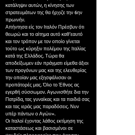
κατάληψιν αυτών, η κίνησης των 
στρατευμάτων της θα ήρχιζε την 6ην 
πρωινήν.
Απήντησα είς τον Ιταλόν Πρέσβυν ότι 
θεωρώ και το αίτημα αυτό καθ’εαυτό 
και τον τρόπον με τον οποίο γίνεται 
τούτο ως κύρηξιν πολέμου της Ιταλίας 
κατά της Ελλάδος. Τώρα θα 
αποδείξωμεν εάν πράγματι είμεθα άξιοι 
των προγόνων μας και της ελευθερίας 
την οποίαν μας εξησφάλισαν οι 
προπάτορές μας. Όλο το Έθνος ας 
εγερθή σύσσωμον. Αγωνισθήτε δια την 
Πατρίδα, τας γυναίκας και τα παιδιά σας 
και τας ιεράς μας παραδόσεις. Νυν 
υπέρ πάντων ο Αγών».
Οι Ιταλοί έχοντας λάθος εκτίμηση της 
καταστάσεως και βασισμένοι σε 