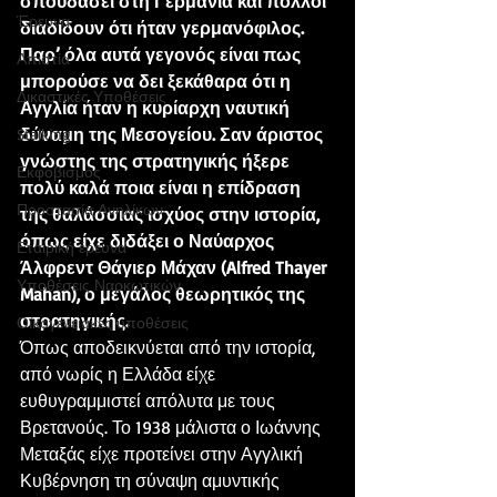
σπουδάσει στη Γερμανία και πολλοί 
Έρευνα
διαδίδουν ότι ήταν γερμανόφιλος. 
Παρ’ όλα αυτά γεγονός είναι πως 
Απιστία
μπορούσε να δει ξεκάθαρα ότι η 
Δικαστικές Υποθέσεις
Αγγλία ήταν η κυρίαρχη ναυτική 
δύναμη της Μεσογείου. Σαν άριστος 
Stalking
γνώστης της στρατηγικής ήξερε 
Εκφοβισμός
πολύ καλά ποια είναι η επίδραση 
Προστασία Ανηλίκων
της θαλάσσιας ισχύος στην ιστορία, 
όπως είχε διδάξει ο Ναύαρχος 
Εταιρική έρευνα
Άλφρεντ Θάγιερ Μάχαν (Alfred Thayer 
Υποθέσεις Ναρκωτικών
Mahan), ο μεγάλος θεωρητικός της 
στρατηγικής.
Οικογενειακές υποθέσεις
Όπως αποδεικνύεται από την ιστορία, 
από νωρίς η Ελλάδα είχε 
ευθυγραμμιστεί απόλυτα με τους 
Βρετανούς. Το 1938 μάλιστα ο Ιωάννης 
Μεταξάς είχε προτείνει στην Αγγλική 
Κυβέρνηση τη σύναψη αμυντικής 