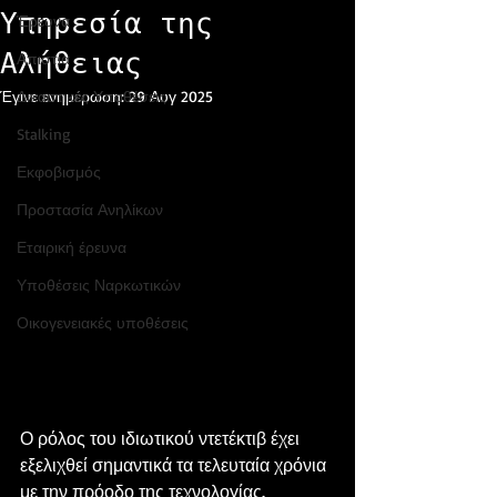
Υπηρεσία της
Έρευνα
Απιστία
Αλήθειας
Έγινε ενημέρωση:
Δικαστικές Υποθέσεις
29 Αυγ 2025
Stalking
Εκφοβισμός
Προστασία Ανηλίκων
Εταιρική έρευνα
Υποθέσεις Ναρκωτικών
Οικογενειακές υποθέσεις
Ο ρόλος του ιδιωτικού ντετέκτιβ έχει 
εξελιχθεί σημαντικά τα τελευταία χρόνια 
με την πρόοδο της τεχνολογίας. 