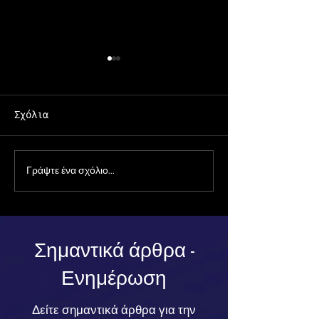
Σχόλια
Γράψτε ένα σχόλιο...
Ιδιωτικός Ερευνητής
Έρευνα Ντετέ
σε Δικαστικές
για Απιστία:
Υποθέσεις: Πώς
Αλήθεια πίσω
Βοηθά στην Συλλογή
τις Υποψίες
Αποδείξεων για
Σημαντικά άρθρα -
Δικαστήρια
Ενημέρωση
Δείτε σημαντικά άρθρα για την