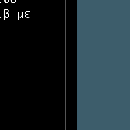
ιβ με