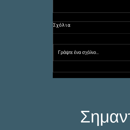
Σχόλια
Γράψτε ένα σχόλιο...
Προστασία Ανηλίκων με
Ιδιωτική Έρευνα: Πότε
Παρεμβαίνει ο
Ιδιωτικός Ερευνητής
Σημαν