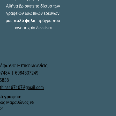
Αθήνα βρίσκετε το δίκτυο των
γραφείων ιδιωτικών ερευνών
μας
πολύ ψηλά
, πράγμα που
μόνο τυχαίο δεν είναι.
λέφωνα Επικοινωνίας:
07484 | 6984337249 |
6838
athina197107@gmail.com
κά γραφεία:
ος Μαραθώνος 95
351