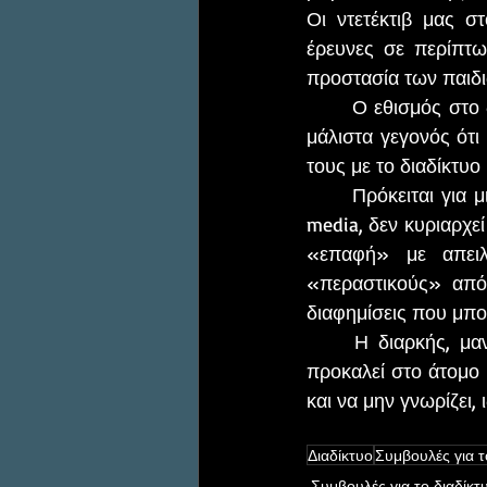
Οι ντετέκτιβ μας σ
έρευνες σε περίπτω
προστασία των παιδι
	Ο εθισμός στο διαδίκτυο παρατηρείται ολοένα και συχνότερα τα τελευταία χρόνια. Είναι 
μάλιστα γεγονός ότι
τους με το διαδίκτυο
	Πρόκειται για μια επιβλαβή και επικίνδυνη κατάσταση, διότι στο διαδίκτυο και τα social 
media, δεν κυριαρχεί
«επαφή» με απειλ
«περαστικούς» από 
διαφημίσεις που μπορ
	Η διαρκής, μανιώδης και πολύωρη απασχόληση με το internet και τα στοιχεία του, 
προκαλεί στο άτομο 
και να μην γνωρίζει, 
Διαδίκτυο
Συμβουλές για τ
Συμβουλές για το διαδίκτ