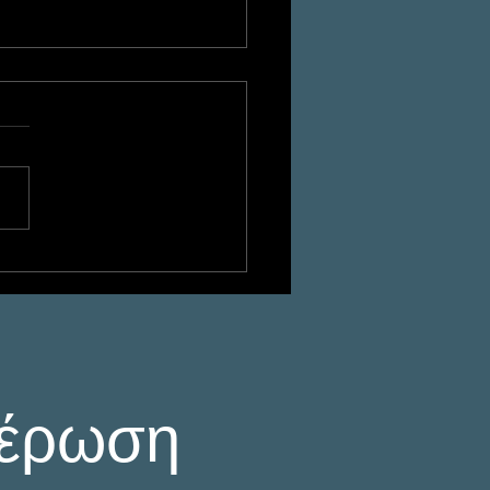
οσχολική Βία και
οβισμός: Πώς ένας
τέκτιβ Αποκαλύπτει
Bullying και
στατεύει τα Παιδιά
μέρωση