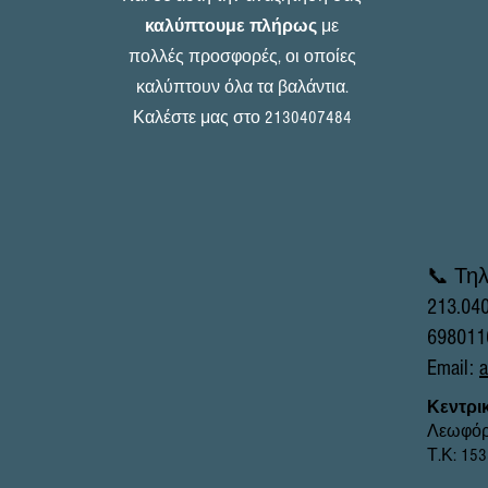
καλύπτουμε πλήρως
με
πολλές προσφορές, οι οποίες
καλύπτουν όλα τα βαλάντια.
Καλέστε μας στο 2130407484
📞 Τη
213.04
698011
Email:
Κεντρι
Λεωφόρ
Τ.Κ: 15