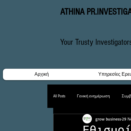
ATHINA PR.INVESTIG
Your Trusty Investigato
Αρχική
Υπηρεσίες Ερε
All Posts
Γενική ενημέρωση
Συμβ
grow business
29 Ν
Δικαστικές Υποθέσεις
Stalking
Εθισμο