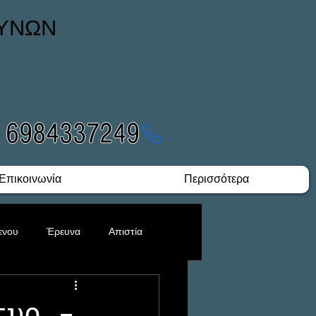
ΕΥΝΩΝ
- 6984337249
Επικοινωνία
Περισσότερα
ενου
Έρευνα
Απιστία
Υποθέσεις Ναρκωτικών
τυο -