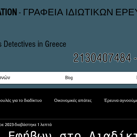
ATION
- ΓΡΑΦΕΙΑ ΙΔΙΩΤΙΚΩΝ ΕΡ
rs Detectives in Greece
2130407484 
υνών
Blog
ουλές για το διαδίκτυο
Οικονομικές απάτες
Έρευνα αγνοούμ
οε 2023
διαβάστηκε 1 λεπτά
Εκφοβισμός
Προστασία Ανηλίκων
Εταιρική έρευνα
ί Εφήβων στο Διαδίκ