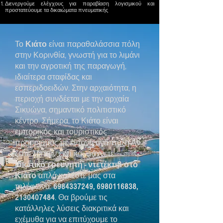
Διενεργούμε ελέγχους για παραβίαση λογισμικού και
προστατεύουμε τα δικαιώματα πνευματικής
Το
Κιάτο
είναι παραθαλάσσια πόλη
στην Κορινθία, γνωστή για το λιμάνι
και την αγροτική της παραγωγή,
ιδιαίτερα σταφίδας και
εσπεριδοειδών. Στην αρχαιότητα, η
περιοχή συνδέεται με την αρχαία
Σικυώνα, σημαντικό πολιτιστικό
κέντρο. Σήμερα, το Κιάτο είναι
εμπορικός και τουριστικός
προορισμός με έντονη ανάπτυξη.Αν
ζείτε λοιπόν εκεί και ψάχνετε
ιδιωτικό ερευνητή - ντετέκτιβ στο
Κιάτο
απλά καλέστε μας στα
τηλέφωνα:
6984337249
,
6980116838
,
2130407484
. Θα βρούμε τις
κατάλληλες λύσεις διακριτικά και
εχέμυθα για να επιτύχουμε το