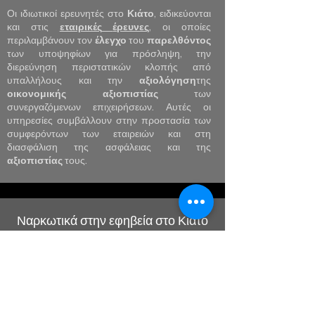
Οι ιδιωτικοί ερευνητές στο
Κιάτο
, ειδικεύονται
και στις
εταιρικές
έρευνες
, οι οποίες
περιλαμβάνουν τον
έλεγχο
του
παρελθόντος
των υποψηφίων για πρόσληψη, την
διερεύνηση περιστατικών κλοπής από
υπαλλήλους και την
αξιολόγηση
της
οικονομικής
αξιοπιστίας
των
συνεργαζόμενων επιχειρήσεων. Αυτές οι
υπηρεσίες συμβάλλουν στην προστασία των
συμφερόντων των εταιρειών και στη
διασφάλιση της ασφάλειας και της
αξιοπιστίας
τους.
Ναρκωτικά στην εφηβεία στο Κιάτο
Η έμπειρή μας ομάδα
ιδιωτικών ερευνητών
στο
Κιάτο
ειδικεύεται στην αντιμετώπιση
θεμάτων που σχετίζονται με τη χρήση
ναρκωτικών
στην
εφηβεία
,
πραγματοποιώντας διακριτικές
έρευνες
για
την ανίχνευση παράνομων δραστηριοτήτων