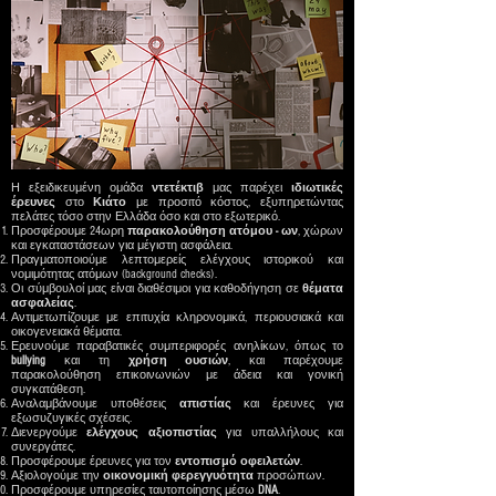
Η εξειδικευμένη ομάδα
ντετέκτιβ
μας παρέχει
ιδιωτικές
έρευνες
στο
Κιάτο
με προσιτό κόστος, εξυπηρετώντας
πελάτες τόσο στην Ελλάδα όσο και στο εξωτερικό.
Προσφέρουμε 24ωρη
παρακολούθηση ατόμου - ων
, χώρων
και εγκαταστάσεων για μέγιστη ασφάλεια.
Πραγματοποιούμε λεπτομερείς ελέγχους ιστορικού και
νομιμότητας ατόμων (background checks).
Οι σύμβουλοί μας είναι διαθέσιμοι για καθοδήγηση σε
θέματα
ασφαλείας
.
Αντιμετωπίζουμε με επιτυχία κληρονομικά, περιουσιακά και
οικογενειακά θέματα.
Ερευνούμε παραβατικές συμπεριφορές ανηλίκων, όπως το
bullying
και τη
χρήση
ουσιών
, και παρέχουμε
παρακολούθηση επικοινωνιών με άδεια και γονική
συγκατάθεση.
Αναλαμβάνουμε υποθέσεις
απιστίας
και έρευνες για
εξωσυζυγικές σχέσεις.
Διενεργούμε
ελέγχους
αξιοπιστίας
για υπαλλήλους και
συνεργάτες.
Προσφέρουμε έρευνες για τον
εντοπισμό
οφειλετών
.
Αξιολογούμε την
οικονομική
φερεγγυότητα
προσώπων.
Προσφέρουμε υπηρεσίες ταυτοποίησης μέσω
DNA
.