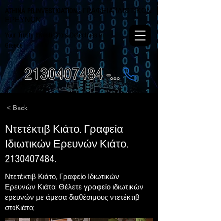
ATHINA PR.INVESTIGATION
- ΓΡΑΦΕΙΑ ΙΔΙΩΤΙΚΩΝ
ΕΡΕΥΝΩΝ
Your Trusty Investigators Detectives in
Greece
2130407484 - 6984337249
< Back
Ντετέκτιβ Κιάτο. Γραφεία
Ιδιωτικών Ερευνών Κιάτο.
2130407484
.
Ντετέκτιβ Κιάτο, Γραφείο Ιδιωτικών
Ερευνών Κιάτο: Θέλετε γραφείο ιδιωτικών
ερευνών με άμεσα διαθέσιμους ντετέκτιβ
στoΚιάτο;