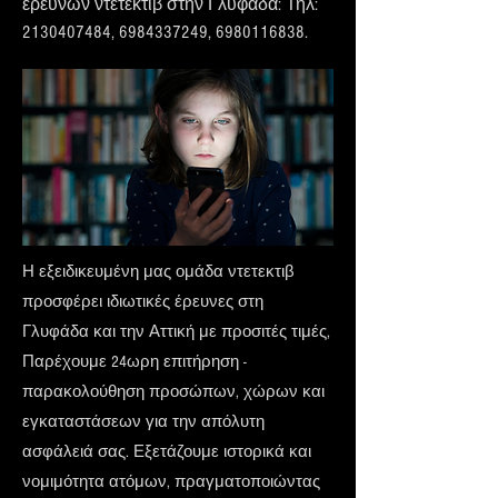
ερευνών ντετέκτιβ στην Γλυφάδα: Τηλ:
2130407484
,
6984337249
,
6980116838
.
Η εξειδικευμένη μας ομάδα ντετεκτιβ
προσφέρει ιδιωτικές έρευνες στη
Γλυφάδα και την Αττική με προσιτές τιμές,
Παρέχουμε 24ωρη επιτήρηση -
παρακολούθηση προσώπων, χώρων και
εγκαταστάσεων για την απόλυτη
ασφάλειά σας. Εξετάζουμε ιστορικά και
νομιμότητα ατόμων, πραγματοποιώντας