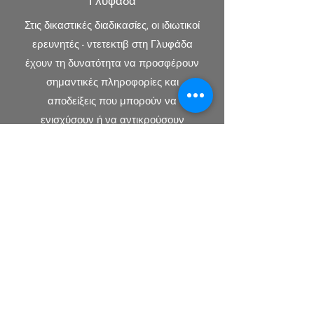
Γλυφάδα
Στις δικαστικές διαδικασίες, οι ιδιωτικοί
ερευνητές - ντετεκτιβ στη Γλυφάδα
έχουν τη δυνατότητα να προσφέρουν
σημαντικές πληροφορίες και
αποδείξεις που μπορούν να
ενισχύσουν ή να αντικρούσουν
ισχυρισμούς. Μπορούν να εξετάσουν
το ιστορικό των διαδίκων, να
εντοπίσουν μάρτυρες, ή να συλλέξουν
στοιχεία που θα στηρίξουν τη θέση του
πελάτη τους.
5