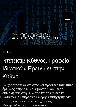
ATHINA PR.INVESTIGATION
- ΓΡΑΦΕΙΑ ΙΔΙΩΤΙΚΩΝ
ΕΡΕΥΝΩΝ
Your Trusty Investigators Detectives in
Greece
2130407484 - 6984337249
< Πίσω
Ντετέκτιβ Κύθνος, Γραφείο
Ιδιωτικών Ερευνών στην
Κύθνο
Αν χρειάζεστε αξιόπιστες και προσιτές
Ιδιωτικές
έρευνες
στην
Κύθνο
, είμαστε η καλύτερη
επιλογή σας στην Ελλάδα και το εξωτερικό.
Διαθέτουμε υπηρεσίες 24ωρης επιτήρησης για
άτομα, εγκαταστάσεις και χώρους,
εξασφαλίζοντας την ασφάλειά σας.