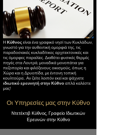
Η
Κύθνος
είναι ένα γραφικό νησί των Κυκλάδων,
γνωστό για την αυθεντική ομορφιά της, τις
παραδοσιακές κυκλαδίτικες αρχιτεκτονικές και
τις όμορφες παραλίες. Διαθέτει φυσικές θερμές
πηγές στα Λουτρά, μοναδικά μονοπάτια για
πεζοπορία και φιλόξενους οικισμούς, όπως η
Χώρα και η Δρυοπίδα, με έντονη τοπική
κουλτούρα.. Αν ζείτε λοιπόν εκεί και ψάχνετε
ιδιωτικό ερευνητή στην Κύθνο
απλά καλέστε
μας!
Οι Υπηρεσίες μας στην Κύθνο
Ντετέκτιβ Κύθνος, Γραφείο Ιδιωτικών
Ερευνών στην Κύθνο