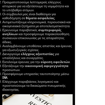
Πραγματοποιούμε λεπτομερείς ελέγχους
ιστορικού για να εξετάσουμε τη νομιμότητα και
το υπόβαθρο ατόμων.
Οι σύμβουλοί μας είναι διαθέσιμοι για
καθοδήγηση σε
θέματα
ασφαλείας
.
Αντιμετωπίζουμε κληρονομικά, περιουσιακά και
οικογενειακά ζητήματα με αποτελεσματικότητα.
Ερευνούμε παραβατικές
συμπεριφορές
ανηλίκων
και προσφέρουμε παρακολούθηση
συσκευών επικοινωνίας με τις απαραίτητες
άδειες.
Αναλαμβάνουμε υποθέσεις απιστίας και έρευνες
για εξωσυζυγικές σχέσεις.
Διενεργούμε
ελέγχους
αξιοπιστίας
για
υπαλλήλους και συνεργάτες.
Εκτελούμε έρευνες για την
εύρεση
οφειλετών
.
Εξετάζουμε την
οικονομική
αφερεγγυότητα
προσώπων.
Προσφέρουμε υπηρεσίες ταυτοποίησης μέσω
DNA
.
Ελέγχουμε παραβιάσεις λογισμικού και
προστατεύουμε τα δικαιώματα πνευματικής
ιδιοκτησίας.