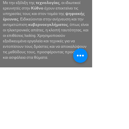
Με την εξέλιξη της
τεχνολογίας
, οι ιδιωτικοί
ερευνητές στην
Κύθνο
έχουν επεκτείνει τις
υπηρεσίες τους και στον τομέα της
ψηφιακής
έρευνας
. Ειδικεύονται στην ανίχνευση και την
αντιμετώπιση
κυβερνοεγκλήματος
, όπως είναι
οι ηλεκτρονικές απάτες, η κλοπή ταυτότητας, και
οι επιθέσεις hacking. Χρησιμοποιούν
εξειδικευμένα εργαλεία και τεχνικές για να
εντοπίσουν τους δράστες και να αποκαλύψουν
τις μεθόδους τους, προσφέροντας προστασία
και ασφάλεια στα θύματα.