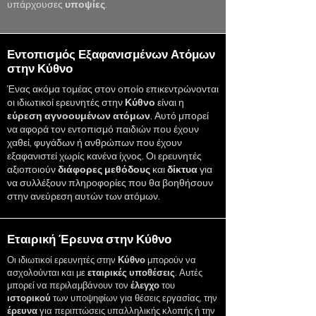
υπάρχουσες
υποψίες
.
Εντοπισμός Εξαφανισμένων Ατόμων
στην Κύθνο
Ένας ακόμα τομέας στον οποίο επικεντρώνονται
οι ιδιωτικοί ερευνητές στην
Κύθνο
είναι η
εύρεση
αγνοουμένων
ατόμων
. Αυτό μπορεί
να αφορά τον εντοπισμό παιδιών που έχουν
χαθεί, φυγάδων ή ανθρώπων που έχουν
εξαφανιστεί χωρίς κανένα ίχνος. Οι ερευνητές
αξιοποιούν
διάφορες
μεθόδους
και
δίκτυα
για
να συλλέξουν πληροφορίες που θα βοηθήσουν
στην ανεύρεση αυτών των ατόμων.
Εταιρική Έρευνα στην Κύθνο
Οι ιδιωτικοί ερευνητές στην
Κύθνο
μπορούν να
ασχολούνται και με
εταιρικές
υποθέσεις
. Αυτές
μπορεί να περιλαμβάνουν τον
έλεγχο
του
ιστορικού
των υποψηφίων για θέσεις εργασίας, την
έρευνα
για περιπτώσεις υπαλληλικής κλοπής ή την