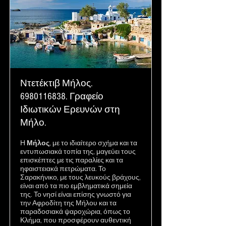
Ντετέκτιβ Μήλος.
6980116838
. Γραφείο
Ιδιωτικών Ερευνών στη
Μήλο.
Η
Μήλος
, με το ιδιαίτερο σχήμα και τα
εντυπωσιακά τοπία της, μαγεύει τους
επισκέπτες με τις παραλίες και τα
ηφαιστειακά πετρώματα. Το
Σαρακήνικο, με τους λευκούς βράχους,
είναι από τα πιο εμβληματικά σημεία
της. Το νησί είναι επίσης γνωστό για
την Αφροδίτη της Μήλου και τα
παραδοσιακά ψαροχώρια, όπως το
Κλήμα, που προσφέρουν αυθεντική