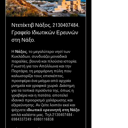
Ντετέκτιβ Νάξος,
2130407484
.
Γραφείο Ιδιωτικών Ερευνών
στη Νάξο.
Η
Νάξος
, το μεγαλύτερο νησί των
Κυκλάδων, συνδυάζει μοναδικά
παραλίες, βουνά και πλούσια ιστορία.
Γνωστή για τον Απόλλωνα και την
Πορτάρα, τη μαρμάρινη πύλη που
καλωσορίζει τους επισκέπτες,
προσφέρει ένα μείγμα από αρχαία
μνημεία και γραφικά χωριά. Διάσημη
για τα τοπικά προϊόντα της, όπως η
γραβιέρα και η πατάτα, αποτελεί
ιδανικό προορισμό χαλάρωσης και
εξερεύνησης. Αν ζείτε λοιπόν εκεί και
ψάχνετε
ιδιωτικό ερευνητή στη Νάξο
απλά καλέστε μας. Τηλ:
2130407484
-
6984337249
-
6980116838