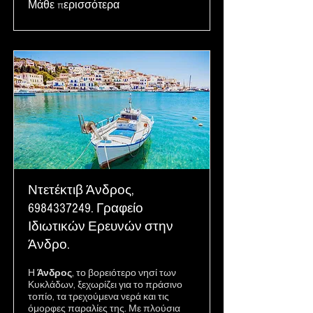
Μάθε περισσότερα
Ντετέκτιβ Άνδρος,
6984337249
. Γραφείο
Ιδιωτικών Ερευνών στην
Άνδρο.
Η
Άνδρος
, το βορειότερο νησί των
Κυκλάδων, ξεχωρίζει για το πράσινο
τοπίο, τα τρεχούμενα νερά και τις
όμορφες παραλίες της. Με πλούσια