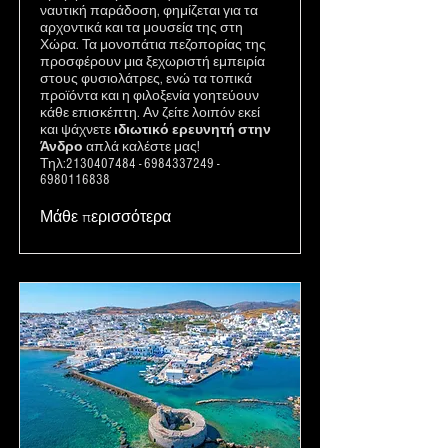
ναυτική παράδοση, φημίζεται για τα
αρχοντικά και τα μουσεία της στη
Χώρα. Τα μονοπάτια πεζοπορίας της
προσφέρουν μια ξεχωριστή εμπειρία
στους φυσιολάτρες, ενώ τα τοπικά
προϊόντα και η φιλοξενία γοητεύουν
κάθε επισκέπτη. Αν ζείτε λοιπόν εκεί
και ψάχνετε
ιδιωτικό ερευνητή στην
Άνδρο
απλά καλέστε μας!
Τηλ:
2130407484
-
6984337249
-
6980116838
Μάθε περισσότερα