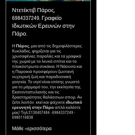
Ντετέκτιβ Πάρος,
6984337249
. Γραφείο
Ιδιωτικών Ερευνών στην
Πάρο.
Η
Πάρος
, μια από τις δημοφιλέστερες
Κυκλάδες, φημίζεται για τις
χρυσαφένιες παραλίες και τα γραφικά
της χωριά με τα λευκά σπίτια και τα
πλακόστρωτα σοκάκια. Η Νάουσα και
η Παροικιά προσφέρουν ζωντανή
νυχτερινή ζωή και παραδοσιακή
γοητεία. Το νησί είναι επίσης γνωστό
για το μάρμαρό του, την εκκλησία της
Εκατονταπυλιανής και τις
δραστηριότητες θαλάσσιων σπορ. Αν
ζείτε λοιπόν εκεί και ψάχνετε
ιδιωτικό
ερευνητή στην Πάρο
απλά καλέστε
μας! Τηλ:
2130407484
-
6984337249
-
6980116838
Μάθε περισσότερα