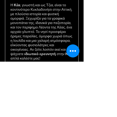
Η
Κέα
, γνωστή και ως Τζια, είναι το
κοντινότερο Κυκλαδονήσι στην Αττική,
με πλούσια ιστορία και φυσική
ομορφιά. Ξεχωρίζει για τα γραφικά
μονοπάτια της, ιδανικά για πεζοπορία,
και τον περίφημο Λέοντα της Κέας, ένα
αρχαίο γλυπτό. Το νησί προσφέρει
ήρεμες παραλίες, όμορφα χωριά όπως
η Ιουλίδα και μια χαλαρή ατμόσφαιρα,
ελκύοντας φυσιολάτρες και
οικογένειες. Αν ζείτε λοιπόν εκεί και
ψάχνετε
ιδιωτικό ερευνητή
στην
Κέα
απλά καλέστε μας!
Μάθε περισσότερα