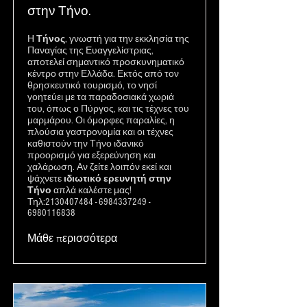
στην Τήνο.
Η
Τήνος
, γνωστή για την εκκλησία της
Παναγίας της Ευαγγελίστριας,
αποτελεί σημαντικό προσκυνηματικό
κέντρο στην Ελλάδα. Εκτός από τον
θρησκευτικό τουρισμό, το νησί
γοητεύει με τα παραδοσιακά χωριά
του, όπως ο Πύργος, και τις τέχνες του
μαρμάρου. Οι όμορφες παραλίες, η
πλούσια γαστρονομία και οι τέχνες
καθιστούν την Τήνο ιδανικό
προορισμό για εξερεύνηση και
χαλάρωση. Αν ζείτε λοιπόν εκεί και
ψάχνετε
ιδιωτικό ερευνητή στην
Τήνο
απλά καλέστε μας!
Τηλ:
2130407484
-
6984337249
-
6980116838
Μάθε περισσότερα