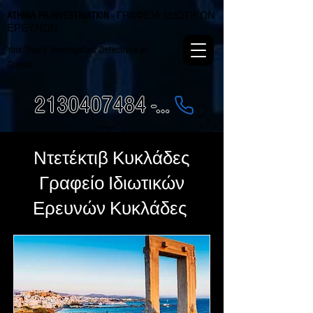
ATHINA PR.INVESTIGATION
- ΓΡΑΦΕΙΑ ΙΔΙΩΤΙΚΩΝ
ΕΡΕΥΝΩΝ
Your Trusty Investigators Detectives in
Greece
2130407484 - 6984337249
Ντετέκτιβ Κυκλάδες
Γραφείο Ιδιωτικών
Ερευνών Κυκλάδες