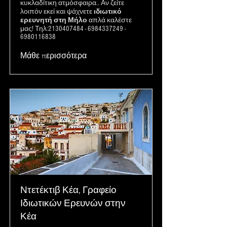
κυκλαδίτικη ατμόσφαιρα.. Αν ζείτε
λοιπόν εκεί και ψάχνετε
ιδιωτικό
ερευνητή στη Μήλο
απλά καλέστε
μας! Τηλ:
2130407484
-
6984337249
-
6980116838
Μάθε περισσότερα
Ντετέκτιβ Κέα, Γραφείο
Ιδιωτικών Ερευνών στην
Κέα