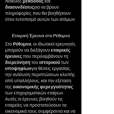
ποικίλες
μεθόδους
και
διασυνδέσεις
για να βρουν
πληροφορίες που θα βοηθήσουν
στον εντοπισμό αυτών των ατόμων.
Εταιρική Έρευνα στο Ρέθυμνο
Στο
Ρέθυμνο
, οι ιδιωτικοί ερευνητές
μπορούν να διεξάγουν
εταιρικές
έρευνες
που περιλαμβάνουν τη
διερεύνηση
του
ιστορικού
των
υποψηφίων
για θέσεις εργασίας,
την ανάλυση περιπτώσεων κλοπής
από υπαλλήλους, και την εξέταση
της
οικονομικής
φερεγγυότητας
των επιχειρηματικών εταίρων.
Αυτές οι έρευνες βοηθούν τις
εταιρείες να προστατεύσουν τα
οικονομικά τους συμφέροντα και να