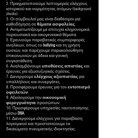
2. Πραγματοποιούμε λεπτομερείς ελέγχους
ιστορικού και νομιμότητας ατόμων (background
checks).
3. Οι σύμβουλοί μας είναι διαθέσιμοι για
καθοδήγηση σε
θέματα
ασφαλείας
.
4. Αντιμετωπίζουμε με επιτυχία κληρονομικά,
περιουσιακά και οικογενειακά θέματα.
5. Ερευνούμε παραβατικές συμπεριφορές
ανηλίκων, όπως το
bullying
και τη χρήση
ουσιών, και παρέχουμε παρακολούθηση
επικοινωνιών με άδεια και γονική
συγκατάθεση.
6. Αναλαμβάνουμε
υποθέσεις
απιστίας
και
έρευνες για εξωσυζυγικές σχέσεις.
7. Διενεργούμε
ελέγχους
αξιοπιστίας
για
υπαλλήλους και συνεργάτες.
8. Προσφέρουμε έρευνες για τον
εντοπισμό
οφειλετών
.
9. Αξιολογούμε την
οικονομική
φερεγγυότητα
προσώπων.
10. Προσφέρουμε υπηρεσίες ταυτοποίησης
μέσω
DNA
.
11. Διενεργούμε ελέγχους για παραβίαση
λογισμικού και προστατεύουμε τα
δικαιώματα πνευματικής ιδιοκτησίας.