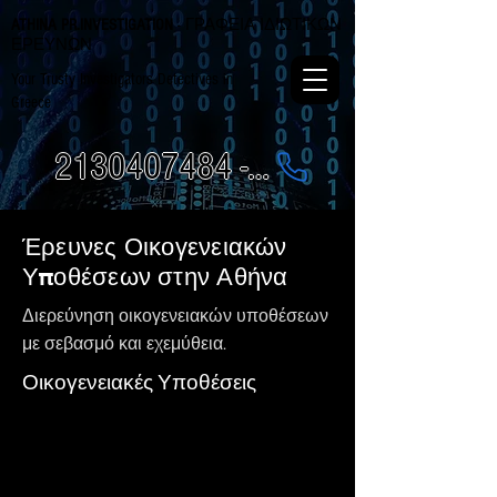
ATHINA PR.INVESTIGATION
- ΓΡΑΦΕΙΑ ΙΔΙΩΤΙΚΩΝ
ΕΡΕΥΝΩΝ
Your Trusty Investigators Detectives in
Greece
2130407484 - 6984337249
Έρευνες Οικογενειακών
Υποθέσεων στην Αθήνα
Διερεύνηση οικογενειακών υποθέσεων
με σεβασμό και εχεμύθεια.
Οικογενειακές Υποθέσεις