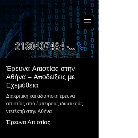
ATHINA PR.INVESTIGATION
- ΓΡΑΦΕΙΑ ΙΔΙΩΤΙΚΩΝ
ΕΡΕΥΝΩΝ
Your Trusty Investigators Detectives in
Greece
2130407484 - 6984337249
Έρευνα Απιστίας στην
Αθήνα – Αποδείξεις με
Εχεμύθεια
Διακριτική και αξιόπιστη έρευνα
απιστίας από έμπειρους ιδιωτικούς
ντετέκτιβ στην Αθήνα.
Έρευνα Απιστίας