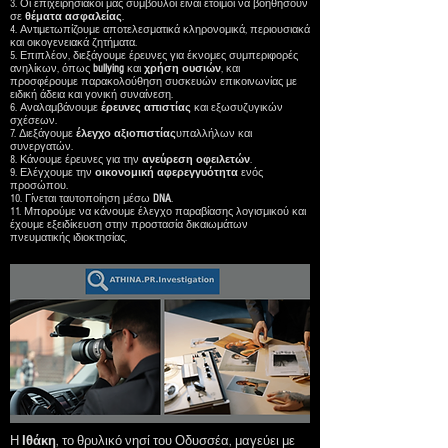
3. Οι επιχειρησιακοί μας σύμβουλοι είναι έτοιμοι να βοηθήσουν
σε
θέματα ασφαλείας
.
4. Αντιμετωπίζουμε αποτελεσματικά κληρονομικά, περιουσιακά
και οικογενειακά ζητήματα.
5. Επιπλέον, διεξάγουμε έρευνες για έκνομες συμπεριφορές
ανηλίκων, όπως
bullying
και
χρήση
ουσιών
, και
προσφέρουμε παρακολούθηση συσκευών επικοινωνίας με
ειδική άδεια και γονική συναίνεση.
6. Αναλαμβάνουμε
έρευνες
απιστίας
και εξωσυζυγικών
σχέσεων.
7. Διεξάγουμε
έλεγχο αξιοπιστίας
υπαλλήλων και
συνεργατών.
8. Κάνουμε έρευνες για την
ανεύρεση
οφειλετών
.
9. Ελέγχουμε την
οικονομική
αφερεγγυότητα
ενός
προσώπου.
10. Γίνεται ταυτοποίηση μέσω
DNA
.
11. Μπορούμε να κάνουμε έλεγχο παραβίασης λογισμικού και
έχουμε εξειδίκευση στην προστασία δικαιωμάτων
πνευματικής ιδιοκτησίας.
Η
Ιθάκη
, το θρυλικό νησί του Οδυσσέα, μαγεύει με