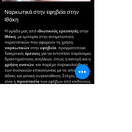
Ναρκωτικά στην εφηβεία στην
Ιθάκη
Η ομάδα μας από
ιδιωτικούς ερευνητές
στην
Ιθάκη
με εμπειρία στην αντιμετώπιση
περιστατικών που αφορούν τη χρήση
ναρκωτικών
στην
εφηβεία
, πραγματοποιεί
διακριτικές
έρευνες
για να εντοπίσει παράνομες
δραστηριότητες ανηλίκων, όπως η κατοχή και η
χρήση
ουσιών
, και παρέχει παρακολούθηση
των συσκευών επικοινωνίας με τις απαραίτητες
άδειες και γονική συγκατάθεση. Στόχος μας
είναι η
προστασία
των εφήβων από κινδύνους
και η ενημέρωση των γονέων, εξασφαλίζοντας
ένα ασφαλές περιβάλλον για τα παιδιά σας. Οι
ειδικοί μας ερευνητές είναι πάντα διαθέσιμοι για
να παρέχουν καθοδήγηση και υποστήριξη.