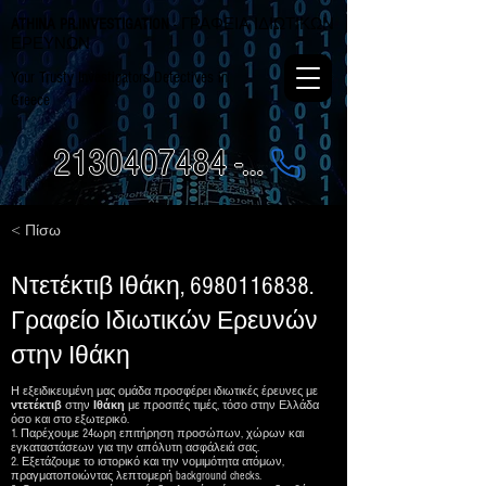
ATHINA PR.INVESTIGATION
- ΓΡΑΦΕΙΑ ΙΔΙΩΤΙΚΩΝ
ΕΡΕΥΝΩΝ
Your Trusty Investigators Detectives in
Greece
2130407484 - 6984337249
< Πίσω
Ντετέκτιβ Ιθάκη,
6980116838
.
Γραφείο Ιδιωτικών Ερευνών
στην Ιθάκη
Η εξειδικευμένη μας ομάδα προσφέρει ιδιωτικές έρευνες με
ντετέκτιβ
στην
Ιθάκη
με προσιτές τιμές, τόσο στην Ελλάδα
όσο και στο εξωτερικό.
1. Παρέχουμε 24ωρη επιτήρηση προσώπων, χώρων και
εγκαταστάσεων για την απόλυτη ασφάλειά σας.
2. Εξετάζουμε το ιστορικό και την νομιμότητα ατόμων,
πραγματοποιώντας λεπτομερή background checks.