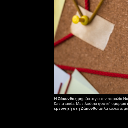
Η
Ζάκυνθος
φημίζεται για την παραλία Να
Caretta caretta. Με πλούσια φυσική ομορφιά
ερευνητή στη Ζάκυνθο
απλά καλέστε μας