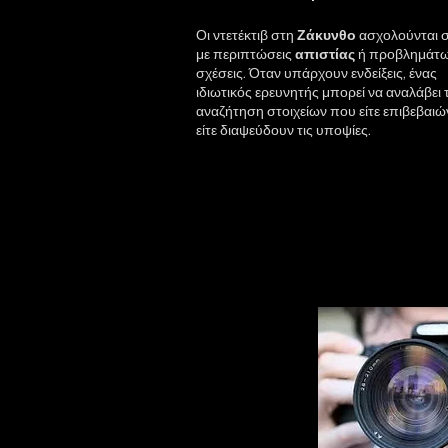
Οι
ντετέκτιβ
στη
Ζάκυνθο
ασχολούνται 
με περιπτώσεις
απιστίας
ή προβλημάτω
σχέσεις. Όταν υπάρχουν ενδείξεις, ένας
ιδιωτικός ερευνητής μπορεί να αναλάβει 
αναζήτηση στοιχείων που είτε επιβεβαι
είτε διαψεύδουν τις υποψίες.