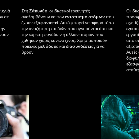
συχνά
Στη
Ζάκυνθο
, οι ιδιωτικοί ερευνητές
Οι ιδι
ν σε
αναλαμβάνουν και τον
εντοπισμό
ατόμων
που
προσφ
έχουν
εξαφανιστεί
. Αυτό μπορεί να αφορά τόσο
σχετίζ
την
την αναζήτηση παιδιών που αγνοούνται όσο και
εξέτα
ώνουν
την εύρεση φυγάδων ή άλλων ατόμων που
εργασ
χάθηκαν χωρίς κανένα ίχνος. Χρησιμοποιούν
από υπ
ποικίλες
μεθόδους
και
διασυνδέσεις
για να
αξιοπι
βρουν
Αυτές 
διαφυλ
εξασφα
σταθερ