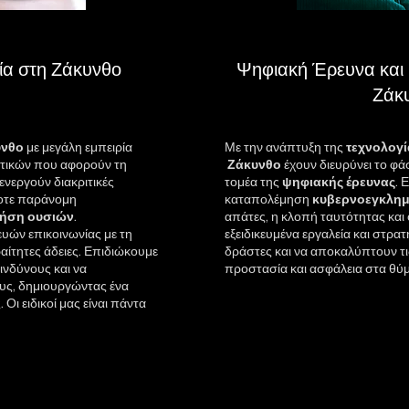
ία στη Ζάκυνθο
Ψηφιακή Έρευνα και
Ζάκ
υνθο
με μεγάλη εμπειρία
Με την ανάπτυξη της
τεχνολογί
τατικών που αφορούν τη
Ζάκυνθο
έχουν διευρύνει το φ
ιενεργούν διακριτικές
τομέα της
ψηφιακής
έρευνας
. 
οτε παράνομη
καταπολέμηση
κυβερνοεγκλη
ήση
ουσιών
.
απάτες, η κλοπή ταυτότητας και ο
ών επικοινωνίας με τη
εξειδικευμένα εργαλεία και στρατ
αίτητες άδειες. Επιδιώκουμε
δράστες και να αποκαλύπτουν τις
ινδύνους και να
προστασία και ασφάλεια στα θύ
υς, δημιουργώντας ένα
Οι ειδικοί μας είναι πάντα
📞 Τη