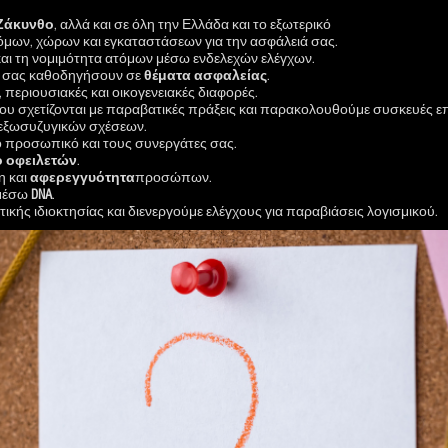
Ζάκυνθο
, αλλά και σε όλη την Ελλάδα και το εξωτερικό
μων, χώρων και εγκαταστάσεων για την ασφάλειά σας.
αι τη νομιμότητα ατόμων μέσω ενδελεχών ελέγχων.
 να σας καθοδηγήσουν σε
θέματα
ασφαλείας
.
περιουσιακές και οικογενειακές διαφορές.
υ σχετίζονται με παραβατικές πράξεις και παρακολουθούμε συσκευές επι
 εξωσυζυγικών σχέσεων.
ο προσωπικό και τους συνεργάτες σας.
ό
οφειλετών
.
η και
αφερεγγυότητα
προσώπων.
 μέσω
DNA
.
κής ιδιοκτησίας και διενεργούμε ελέγχους για παραβιάσεις λογισμικού.