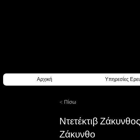
ATHINA PR.INVESTIG
Your Trusty Investigato
Αρχική
Υπηρεσίες Ερε
< Πίσω
Ντετέκτιβ Ζάκυνθος
Ζάκυνθο