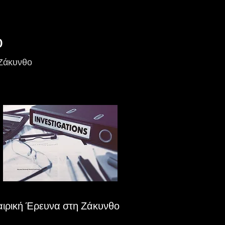
ο
 Ζάκυνθο
αιρική Έρευνα στη Ζάκυνθο