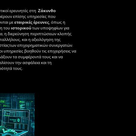
ωτικοί ερευνητές στη
Ζάκυνθο
έρουν επίσης υπηρεσίες που
ονται με
εταιρικές
έρευνες
, όπως η
ση του
ιστορικού
των υποψηφίων για
ία, η διερεύνηση περιπτώσεων κλοπής
αλλήλους, και η αξιολόγηση της
στίαςτων επιχειρηματικών συνεργατών.
οι υπηρεσίες βοηθούν τις επιχειρήσεις να
άξουν τα συμφέροντά τους και να
λίσουν την ασφάλεια και τη
ότητά τους.