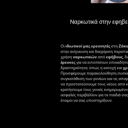
Ναρκωτικά στην εφηβε
Οι
ιδιωτικοί μας ερευνητές
στη
Ζάκ
στην ανίχνευση και διαχείριση περισ
χρήση
ναρκωτικών
από
εφήβους
, δ
έρευνες
για να εντοπίσουν οποιαδήπ
δραστηριότητα, όπως η κατοχή και
χρ
Προσφέρουμε παρακολούθηση συσκευ
συγκατάθεση των γονέων και τις απαρ
να προστατεύσουμε τους νέους από κ
κρατήσουμε τους γονείς ενημερωμένο
ασφαλές περιβάλλον για τα παιδιά σας. 
έτοιμοι να σας υποστηρίξουν.