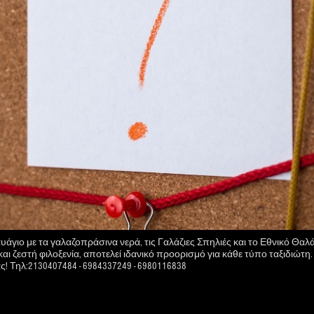
υάγιο με τα γαλαζοπράσινα νερά, τις Γαλάζιες Σπηλιές και το Εθνικό Θαλ
 και ζεστή φιλοξενία, αποτελεί ιδανικό προορισμό για κάθε τύπο ταξιδιώτη. 
! Τηλ:2130407484 - 6984337249 - 6980116838