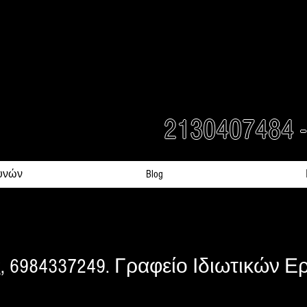
ATION
- ΓΡΑΦΕΙΑ ΙΔΙΩΤΙΚΩΝ ΕΡ
rs Detectives in Greece
2130407484 
υνών
Blog
, 6984337249. Γραφείο Ιδιωτικών 