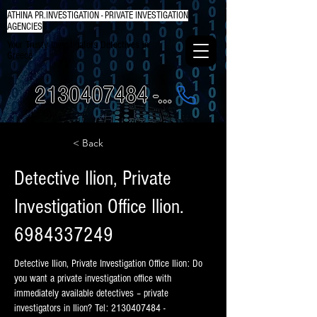
ATHINA PR.INVESTIGATION - PRIVATE INVESTIGATION
AGENCIES
Your Trusty Investigators Detectives in
Greece
2130407484 - 6984337249
< Back
Detective Ilion, Private
Investigation Office Ilion.
6984337249
Detective Ilion, Private Investigation Office Ilion: Do
you want a private investigation office with
immediately available detectives – private
investigators in Ilion? Tel:
2130407484
-