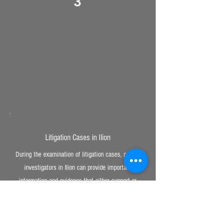
3
Litigation Cases in Ilion
During the examination of litigation cases, private
investigators in Ilion can provide important
information and evidence that either support or
challenge the arguments presented. They can
investigate the background of those involved,