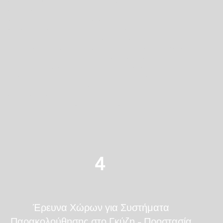
προσφέρει αξιόπιστες και διακριτικές
έρευνες ντετέκτιβ
για να
αποκαλύψετε την αλήθεια. Με εξειδικευμένες
μεθόδους
παρακολούθησης
και σύγχρονο
τεχνολογικό εξοπλισμό
,
εντοπίζουμε ύποπτες κινήσεις και συλλέγουμε
αδιάσειστα
αποδεικτικά στοιχεία
. Οι έμπειροι ιδιωτικοί ερευνητές μας
αναλαμβάνουν
διακριτική παρακολούθηση
του συντρόφου σας,
ανιχνεύοντας τυχόν
ύποπτη συμπεριφορά
,
κρυφές
επικοινωνίες
ή
μυστικές συναντήσεις
. Στόχος μας είναι να σας
παρέχουμε σαφείς απαντήσεις, διατηρώντας απόλυτη
εχεμύθεια
και
επαγγελματισμό
. Αν υποψιάζεστε
εξωσυζυγική σχέση
ή
οποιαδήποτε μορφή απιστίας, εμπιστευτείτε την
ATHINA
PR.INVESTIGATION
για μια αξιόπιστη και απολύτως εμπιστευτική
έρευνα.
4
Έρευνα Χώρων για Συστήματα
Παρακολούθησης στο Γκύζη – Προστασία