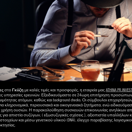
ες
στο
Γκύζη
με καλές τιμές και προσφορές, η εταιρεία μας
ATHINA PR.INVES
ς υπηρεσίες ερευνών. Εξειδικευόμαστε σε 24ωρη επιτήρηση προσώπων,
μότητας ατόμων, καθώς και background checks. Οι σύμβουλοι επιχειρήσεών
α κληρονομικά, περιουσιακά και οικογενειακά ζητήματα, ενώ ειδικευόμαστ
ι χρήση ουσιών. Η παρακολούθηση συσκευών επικοινωνίας ανηλίκων απαιτ
 για απιστία συζύγων, ( εξωσυζυγικές σχέσεις }, αξιοπιστία υπαλλήλων 
τοιχείων και μέσω γενετικού υλικού (DNA), έλεγχο παραβίασης λογισμικο
οκτησίας.