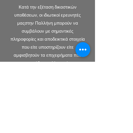
Κατά την εξέταση δικαστικών
υποθέσεων, οι ιδιωτικοί ερευνητές
μαςστην Παλλήνη μπορούν να
συμβάλουν με σημαντικές
πληροφορίες και αποδεικτικά στοιχεία
που είτε υποστηρίζουν είτε
αμφισβητούν τα επιχειρήματα που
παρουσιάζονται. Μπορούν να
ερευνήσουν το ιστορικό των
εμπλεκόμενων, να βρουν μάρτυρες, ή
να συγκεντρώσουν αποδεικτικά
στοιχεία που θα ενισχύσουν την
υπόθεση του πελάτη τους.
5