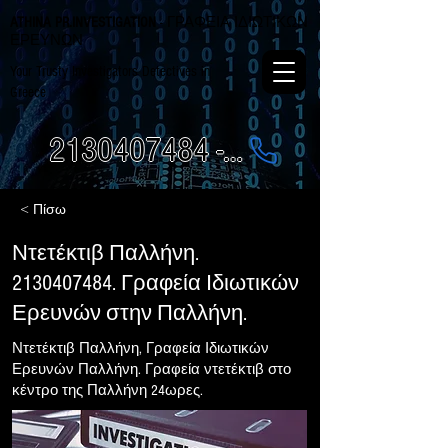
ATHINA PR.INVESTIGATION
- ΓΡΑΦΕΙΑ ΙΔΙΩΤΙΚΩΝ
ΕΡΕΥΝΩΝ
Your Trusty Investigators Detectives in
Greece
2130407484 - 6984337249
< Πίσω
Ντετέκτιβ Παλλήνη.
2130407484
. Γραφεία Ιδιωτικών
Ερευνών στην Παλλήνη.
Ντετέκτιβ Παλλήνη, Γραφεία Ιδιωτικών
Ερευνών Παλλήνη. Γραφεία ντετέκτιβ στο
κέντρο της Παλλήνη 24ωρες.