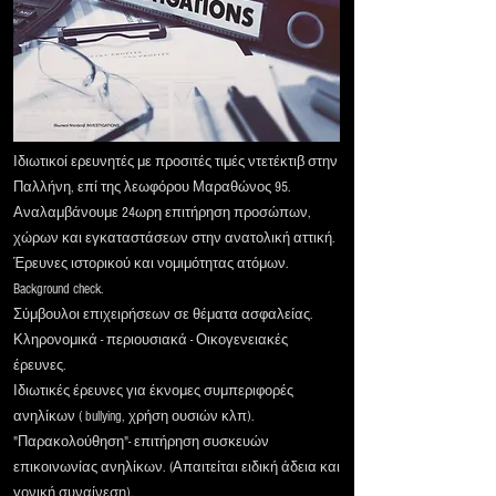
Ιδιωτικοί ερευνητές με προσιτές τιμές ντετέκτιβ στην
Παλλήνη, επί της λεωφόρου Μαραθώνος 95.
Αναλαμβάνουμε 24ωρη επιτήρηση προσώπων,
χώρων και εγκαταστάσεων στην ανατολική αττική.
Έρευνες ιστορικού και νομιμότητας ατόμων.
Background check.
Σύμβουλοι επιχειρήσεων σε θέματα ασφαλείας.
Κληρονομικά - περιουσιακά - Οικογενειακές
έρευνες.
Ιδιωτικές έρευνες για έκνομες συμπεριφορές
ανηλίκων ( bullying, χρήση ουσιών κλπ).
"Παρακολούθηση"- επιτήρηση συσκευών
επικοινωνίας ανηλίκων. (Απαιτείται ειδική άδεια και
γονική συναίνεση).